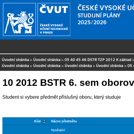
ČESKÉ VYSOKÉ U
STUDIJNÍ PLÁNY
2025/2026
Úvodní stránka
>
Úvodní stránka
>
05 40 45 46 DSTR TZP 2012 K základ
Úvodní stránka
>
Úvodní stránka
>
Úvodní stránka
>
Úvodní stránka
>
05 
10 2012 BSTR 6. sem oborov
Student si vybere předmět příslušný oboru, který studuje
Kód
Název předmětu
Vyučující