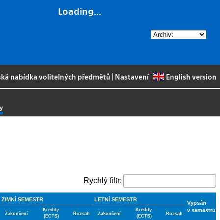
Loading...
ská nabídka volitelných předmětů
|
Nastavení
|
English version
y
Rychlý filtr:
ZIMNÍ SEMESTR
LETNÍ SEMESTR
Vypsán
Kredity
Kredity
v semestru
Zakončení
Rozsah
Zakončení
Rozsah
(ECTS)
(ECTS)