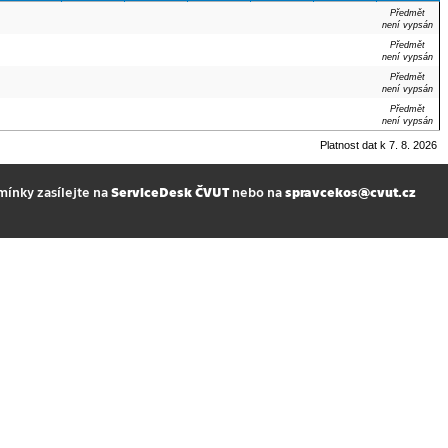
Předmět
není vypsán
Předmět
není vypsán
Předmět
není vypsán
Předmět
není vypsán
Platnost dat k 7. 8. 2026
mínky zasílejte na
ServiceDesk ČVUT
nebo na
spravcekos@cvut.cz