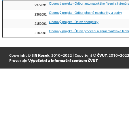
Oborový projekt - Odbor automatického řízení a inženýrs
2372091
Oborový projekt - Odbor přesné mechaniky a optiky
2362091
Oborový projekt - Ústav energetiky
2152091
Oborový projekt - Ústav procesní a zpracovatelské tech
2182091
Copyright ©
Jiří Kosek
, 2010–2022 | Copyright ©
ČVUT
, 2010–202
Provozuje
Výpočetní a informační centrum ČVUT