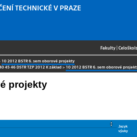
ČENÍ TECHNICKÉ V PRAZE
Fakulty
|
Celoškol
>
10 2012 BSTR 6. sem oborové projekty
40 45 46 DSTR TZP 2012 K základ
>
10 2012 BSTR 6. sem oborové projekt
é projekty
Jazyk
výuky