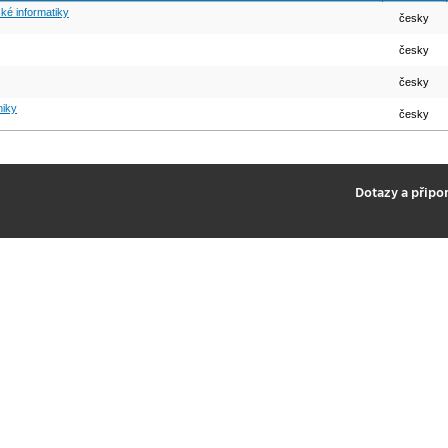
ké informatiky
česky
česky
česky
niky
česky
2
Dotazy a připo