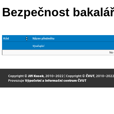
Bezpečnost bakalář
Kód
Název předmětu
Vyučující
No 
Copyright ©
Jiří Kosek
, 2010–2022 | Copyright ©
ČVUT
, 2010–202
Provozuje
Výpočetní a informační centrum ČVUT