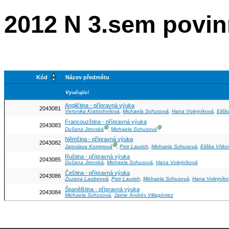
2012 N 3.sem povin
Kód
Název předmětu
Vyučující
Angličtina - přípravná výuka
2043081
Veronika Kratochvílová
,
Michaela Schusová
,
Hana Volejníková
,
Elišk
Francouzština - přípravná výuka
2043083
Ⓖ
Ⓖ
Dušana Jirovská
,
Michaela Schusová
Němčina - přípravná výuka
2043082
Ⓖ
Jaroslava Kommová
,
Petr Laurich
,
Michaela Schusová
,
Eliška Vítko
Ruština - přípravná výuka
2043085
Dušana Jirovská
,
Michaela Schusová
,
Hana Volejníková
Čeština - přípravná výuka
2043086
Zuzana Laubeová
,
Petr Laurich
,
Michaela Schusová
,
Hana Volejníko
Španělština - přípravná výuka
2043084
Michaela Schusová
,
Jaime Andrés Villagómez