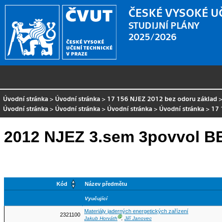
ČESKÉ VYSOKÉ U
STUDIJNÍ PLÁNY
2025/2026
Úvodní stránka
>
Úvodní stránka
>
17 156 NJEZ 2012 bez odoru základ
Úvodní stránka
>
Úvodní stránka
>
Úvodní stránka
>
Úvodní stránka
>
17 
2012 NJEZ 3.sem 3povvol 
Kód
Název předmětu
Vyučující
Materiály jaderných energetických zařízení
2321100
Ⓖ
Jakub Horváth
,
Jiří Janovec