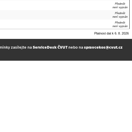
Předmět
není vypsán
Předmět
není vypsán
Předmět
není vypsán
Platnost dat k 6. 8. 2026
mínky zasílejte na
ServiceDesk ČVUT
nebo na
spravcekos@cvut.cz