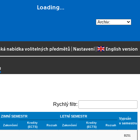
Loading...
ská nabídka volitelných předmětů
|
Nastavení
|
English version
U
Rychlý filtr:
ZIMNÍ SEMESTR
LETNÍ SEMESTR
Vypsán
Kredity
Kredity
v semestru
Zakončení
Rozsah
Zakončení
Rozsah
(ECTS)
(ECTS)
B251