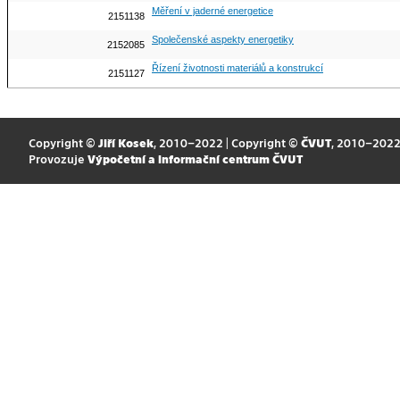
Měření v jaderné energetice
2151138
Společenské aspekty energetiky
2152085
Řízení životnosti materiálů a konstrukcí
2151127
Copyright ©
Jiří Kosek
, 2010–2022 | Copyright ©
ČVUT
, 2010–202
Provozuje
Výpočetní a informační centrum ČVUT