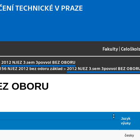
ČENÍ TECHNICKÉ V PRAZE
Fakulty
|
Celoškol
>
2012 NJEZ 3.sem 3povvol BEZ OBORU
156 NJEZ 2012 bez odoru základ
>
2012 NJEZ 3.sem 3povvol BEZ OBOR
BEZ OBORU
Jazyk
výuky
česky