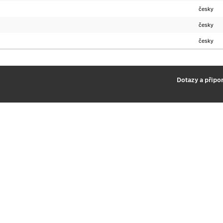
česky
česky
česky
2
Dotazy a připo