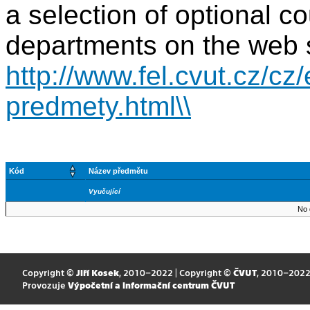
a selection of optional c
departments on the web 
http://www.fel.cvut.cz/cz/
predmety.html\\
Kód
Název předmětu
Vyučující
No 
Copyright ©
Jiří Kosek
, 2010–2022 | Copyright ©
ČVUT
, 2010–202
Provozuje
Výpočetní a informační centrum ČVUT