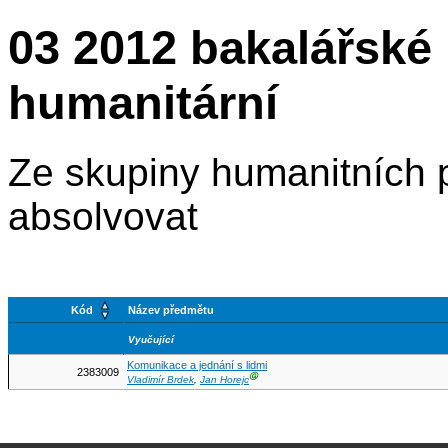
03 2012 bakalářské 
humanitární
Ze skupiny humanitních p
absolvovat
Kód
Název předmětu
Vyučující
Komunikace a jednání s lidmi
2383009
Ⓖ
Vladimír Brdek
,
Jan Horejc