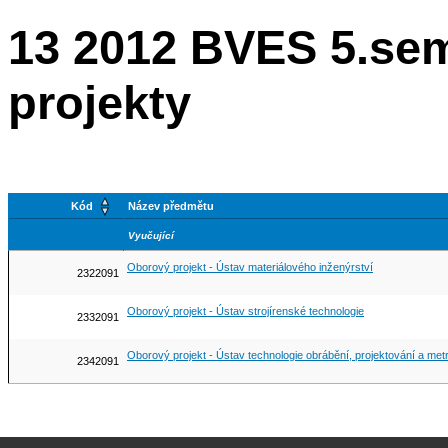
13 2012 BVES 5.se
projekty
Kód
Název předmětu
Vyučující
Oborový projekt - Ústav materiálového inženýrství
2322091
Oborový projekt - Ústav strojírenské technologie
2332091
Oborový projekt - Ústav technologie obrábění, projektování a metr
2342091