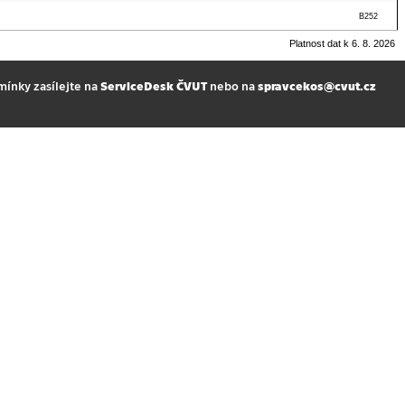
B252
Platnost dat k 6. 8. 2026
mínky zasílejte na
ServiceDesk ČVUT
nebo na
spravcekos@cvut.cz