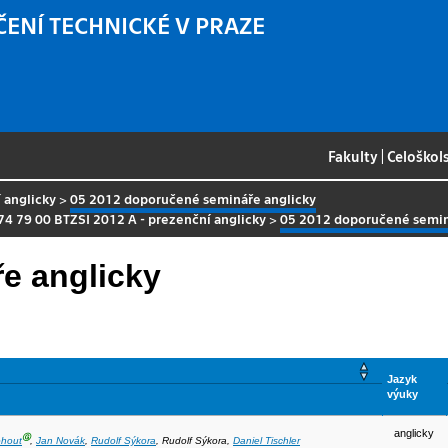
ČENÍ TECHNICKÉ V PRAZE
Fakulty
|
Celoškol
 anglicky
>
05 2012 doporučené semináře anglicky
74 79 00 BTZSI 2012 A - prezenční anglicky
>
05 2012 doporučené semin
e anglicky
Jazyk
výuky
anglicky
Ⓖ
hout
,
Jan Novák
,
Rudolf Sýkora
, Rudolf Sýkora,
Daniel Tischler