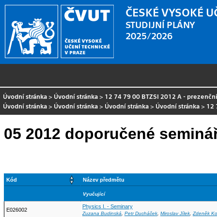
ČESKÉ VYSOKÉ U
STUDIJNÍ PLÁNY
2025/2026
Úvodní stránka
>
Úvodní stránka
>
12 74 79 00 BTZSI 2012 A - prezenční
Úvodní stránka
>
Úvodní stránka
>
Úvodní stránka
>
Úvodní stránka
>
12 
05 2012 doporučené seminář
Kód
Název předmětu
Vyučující
Physics I. - Seminary
E026002
Zuzana Budinská
,
Petr Ducháček
,
Miroslav Jílek
,
Zdeněk Ko