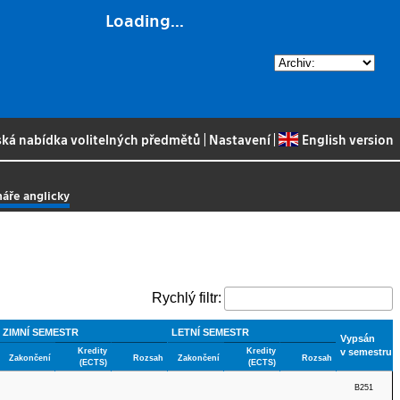
Loading...
ská nabídka volitelných předmětů
|
Nastavení
|
English version
áře anglicky
Rychlý filtr:
ZIMNÍ SEMESTR
LETNÍ SEMESTR
Vypsán
Kredity
Kredity
v semestru
Zakončení
Rozsah
Zakončení
Rozsah
(ECTS)
(ECTS)
B251