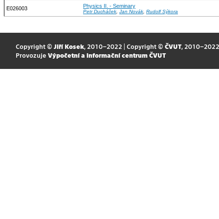
Physics II. - Seminary
E026003
Petr Ducháček
,
Jan Novák
,
Rudolf Sýkora
Copyright ©
Jiří Kosek
, 2010–2022 | Copyright ©
ČVUT
, 2010–202
Provozuje
Výpočetní a informační centrum ČVUT