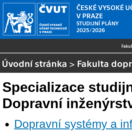
ČESKÉ VYSOKÉ U
V PRAZE
STUDIJNÍ PLÁNY
2025/2026
Faku
Úvodní stránka
>
Fakulta dopr
Specializace studi
Dopravní inženýrstv
Dopravní systémy a inf