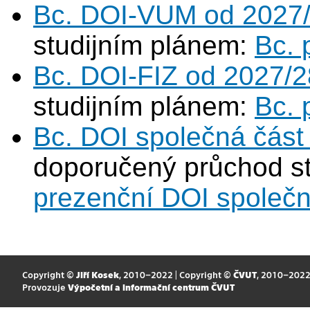
Bc. DOI-VUM od 2027
studijním plánem:
Bc. 
Bc. DOI-FIZ od 2027/2
studijním plánem:
Bc. 
Bc. DOI společná část
doporučený průchod s
prezenční DOI společn
Copyright ©
Jiří Kosek
, 2010–2022 | Copyright ©
ČVUT
, 2010–202
Provozuje
Výpočetní a informační centrum ČVUT