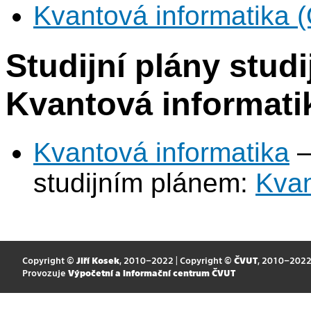
Kvantová informatika (
Studijní plány stud
Kvantová informati
Kvantová informatika
–
studijním plánem:
Kvan
Copyright ©
Jiří Kosek
, 2010–2022 | Copyright ©
ČVUT
, 2010–202
Provozuje
Výpočetní a informační centrum ČVUT