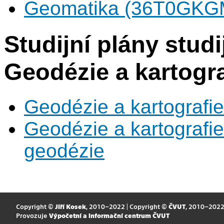
Geomatika (36T0GKGM)
Studijní plány stud
Geodézie a kartogra
Geodézie a kartografi
Geodézie a kartografie
geodézie
Copyright ©
Jiří Kosek
, 2010–2022 | Copyright ©
ČVUT
, 2010–202
Provozuje
Výpočetní a informační centrum ČVUT