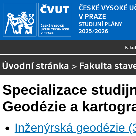
ČESKÉ VYSOKÉ U
V PRAZE
STUDIJNÍ PLÁNY
2025/2026
Faku
Úvodní stránka
>
Fakulta stav
Specializace studi
Geodézie a kartogra
Inženýrská geodézie (