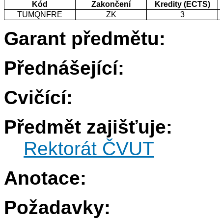
Kód
Zakončení
Kredity (ECTS)
TUMQNFRE
ZK
3
Garant předmětu:
Přednášející:
Cvičící:
Předmět zajišťuje:
Rektorát ČVUT
Anotace:
Požadavky: