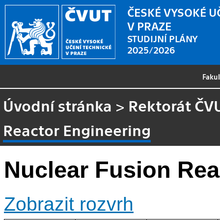
ČESKÉ VYSOKÉ U
V PRAZE
STUDIJNÍ PLÁNY
2025/2026
Faku
Úvodní stránka
>
Rektorát ČV
Reactor Engineering
Nuclear Fusion Rea
Zobrazit rozvrh