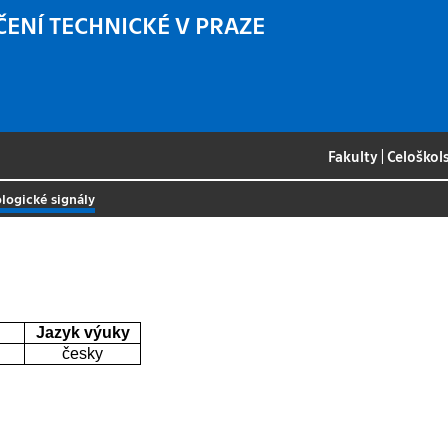
ČENÍ TECHNICKÉ V PRAZE
Fakulty
|
Celoškol
ologické signály
Jazyk výuky
česky