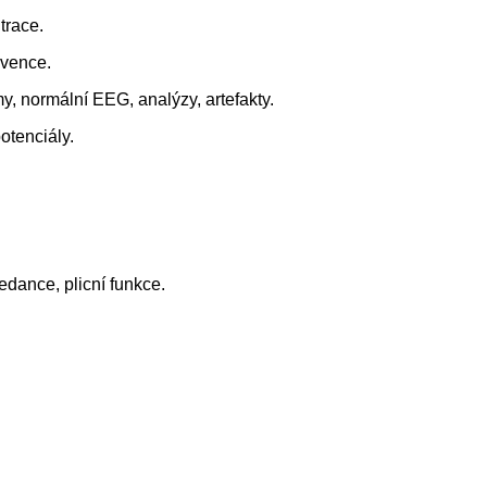
ltrace.
kvence.
, normální EEG, analýzy, artefakty.
otenciály.
edance, plicní funkce.