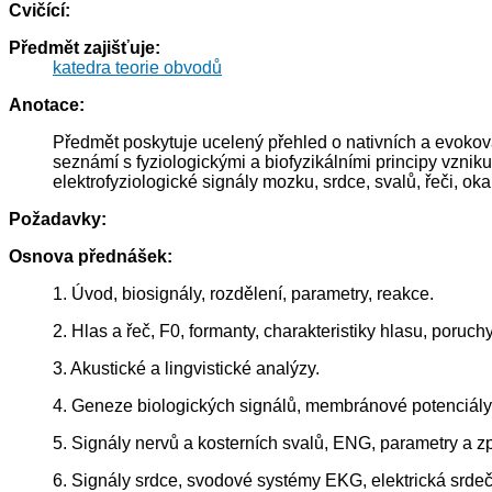
Cvičící:
Předmět zajišťuje:
katedra teorie obvodů
Anotace:
Předmět poskytuje ucelený přehled o nativních a evokova
seznámí s fyziologickými a biofyzikálními principy vznik
elektrofyziologické signály mozku, srdce, svalů, řeči, o
Požadavky:
Osnova přednášek:
1. Úvod, biosignály, rozdělení, parametry, reakce.
2. Hlas a řeč, F0, formanty, charakteristiky hlasu, poruch
3. Akustické a lingvistické analýzy.
4. Geneze biologických signálů, membránové potenciály
5. Signály nervů a kosterních svalů, ENG, parametry a 
6. Signály srdce, svodové systémy EKG, elektrická srdeč