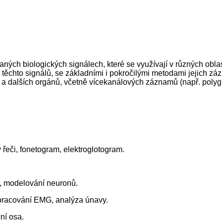
ných biologických signálech, které se využívají v různých obla
u těchto signálů, se základními i pokročilými metodami jejich zá
ka a dalších orgánů, včetně vícekanálových záznamů (např. polygr
y řeči, fonetogram, elektroglotogram.
, modelování neuronů.
zpracování EMG, analýza únavy.
ní osa.