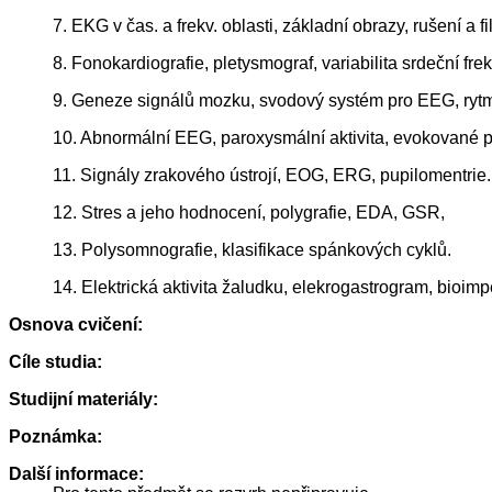
7. EKG v čas. a frekv. oblasti, základní obrazy, rušení a fi
8. Fonokardiografie, pletysmograf, variabilita srdeční fre
9. Geneze signálů mozku, svodový systém pro EEG, rytmy
10. Abnormální EEG, paroxysmální aktivita, evokované p
11. Signály zrakového ústrojí, EOG, ERG, pupilomentrie.
12. Stres a jeho hodnocení, polygrafie, EDA, GSR,
13. Polysomnografie, klasifikace spánkových cyklů.
14. Elektrická aktivita žaludku, elekrogastrogram, bioimp
Osnova cvičení:
Cíle studia:
Studijní materiály:
Poznámka:
Další informace: