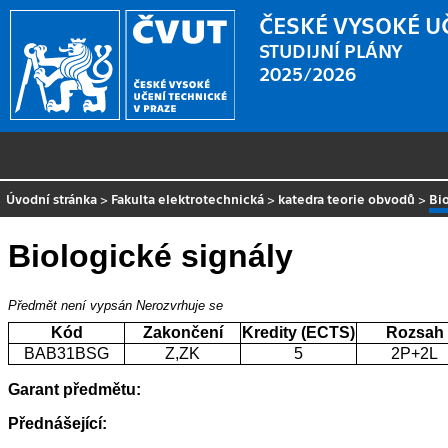
ČESKÉ VYSOKÉ U
STUDIJNÍ PLÁNY
2025/2026
Úvodní stránka
>
Fakulta elektrotechnická
>
katedra teorie obvodů
>
Bi
Biologické signály
Předmět není vypsán
Nerozvrhuje se
Kód
Zakončení
Kredity (ECTS)
Rozsah
BAB31BSG
Z,ZK
5
2P+2L
Garant předmětu:
Přednášející: