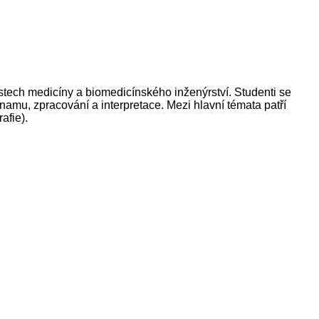
stech medicíny a biomedicínského inženýrství. Studenti se
znamu, zpracování a interpretace. Mezi hlavní témata patří
afie).