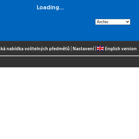
Loading...
ská nabídka volitelných předmětů
|
Nastavení
|
English version