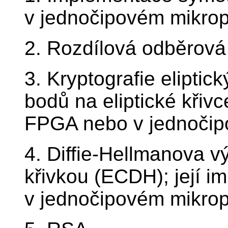
v jednočipovém mikrop
2. Rozdílová odběrová
3. Kryptografie eliptic
bodů na eliptické křiv
FPGA nebo v jednočip
4. Diffie-Hellmanova v
křivkou (ECDH); její 
v jednočipovém mikrop