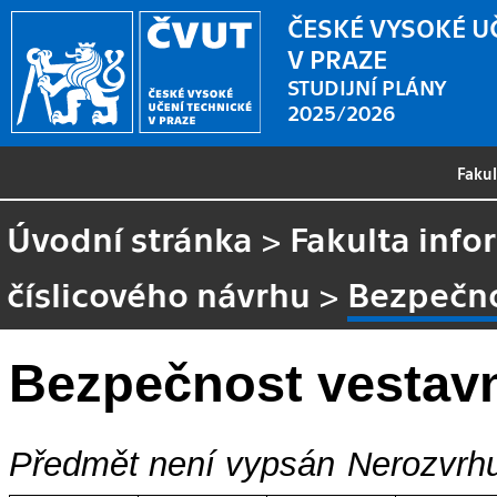
ČESKÉ VYSOKÉ U
V PRAZE
STUDIJNÍ PLÁNY
2025/2026
Faku
Úvodní stránka
>
Fakulta info
číslicového návrhu
>
Bezpečno
Bezpečnost vestav
Předmět není vypsán
Nerozvrhu