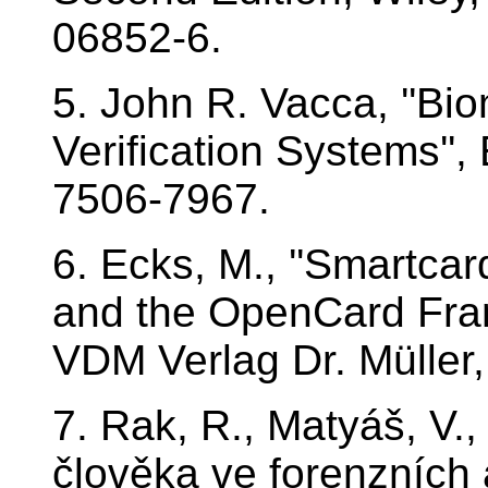
06852-6.
5. John R. Vacca, ''Bi
Verification Systems'',
7506-7967.
6. Ecks, M., ''Smartc
and the OpenCard Frame
VDM Verlag Dr. Müller
7. Rak, R., Matyáš, V., 
člověka ve forenzních 