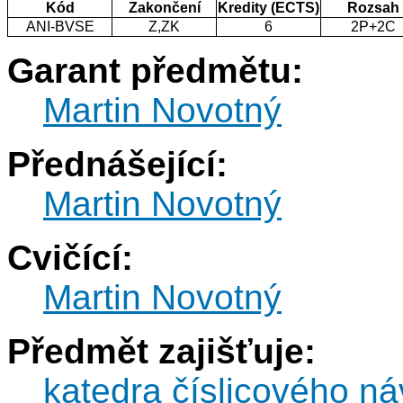
Kód
Zakončení
Kredity (ECTS)
Rozsah
ANI-BVSE
Z,ZK
6
2P+2C
Garant předmětu:
Martin Novotný
Přednášející:
Martin Novotný
Cvičící:
Martin Novotný
Předmět zajišťuje:
katedra číslicového ná