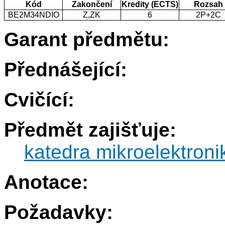
Kód
Zakončení
Kredity (ECTS)
Rozsah
BE2M34NDIO
Z,ZK
6
2P+2C
Garant předmětu:
Přednášející:
Cvičící:
Předmět zajišťuje:
katedra mikroelektroni
Anotace:
Požadavky: