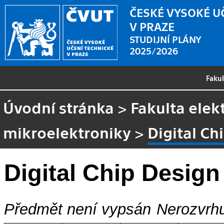
ČESKÉ VYSOKÉ U
V PRAZE
STUDIJNÍ PLÁNY
2025/2026
Faku
Úvodní stránka
>
Fakulta elek
mikroelektroniky
>
Digital Ch
Digital Chip Design
Předmět není vypsán
Nerozvrhu