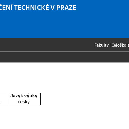
ČENÍ TECHNICKÉ V PRAZE
Fakulty
|
Celoškol
Jazyk výuky
L
česky