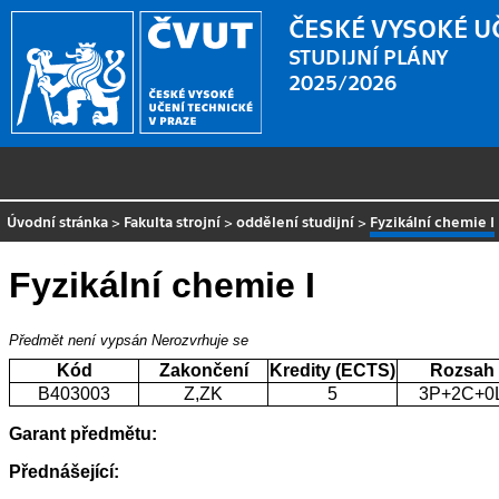
ČESKÉ VYSOKÉ U
STUDIJNÍ PLÁNY
2025/2026
Úvodní stránka
>
Fakulta strojní
>
oddělení studijní
>
Fyzikální chemie I
Fyzikální chemie I
Předmět není vypsán
Nerozvrhuje se
Kód
Zakončení
Kredity (ECTS)
Rozsah
B403003
Z,ZK
5
3P+2C+0
Garant předmětu:
Přednášející: