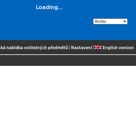
Loading...
ská nabídka volitelných předmětů
|
Nastavení
|
English version