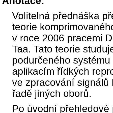
Anotace:
Volitelná přednáška př
teorie komprimovaného
v roce 2006 pracemi D
Taa. Tato teorie studuj
podurčeného systému l
aplikacím řídkých repr
ve zpracování signálů b
řadě jiných oborů.
Po úvodní přehledové