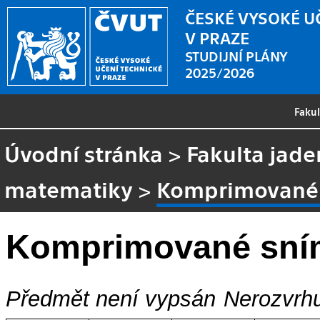
ČESKÉ VYSOKÉ U
V PRAZE
STUDIJNÍ PLÁNY
2025/2026
Faku
Úvodní stránka
>
Fakulta jade
matematiky
>
Komprimované
Komprimované sní
Předmět není vypsán
Nerozvrhu