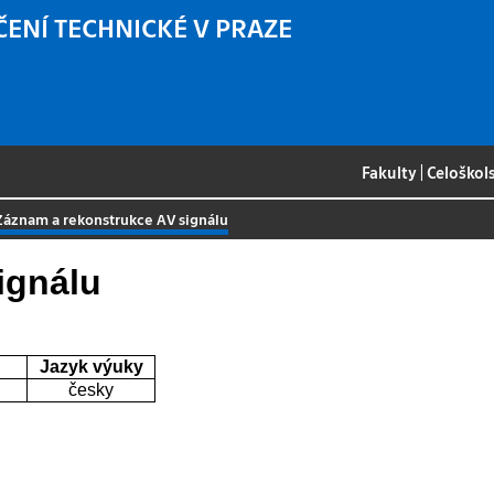
ČENÍ TECHNICKÉ V PRAZE
Fakulty
|
Celoškol
Záznam a rekonstrukce AV signálu
ignálu
Jazyk výuky
česky