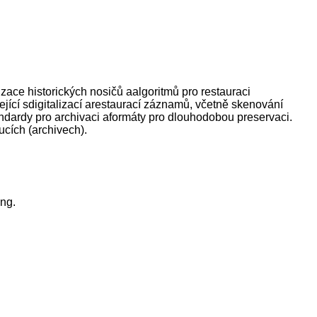
ace historických nosičů aalgoritmů pro restauraci
jící sdigitalizací arestaurací záznamů, včetně skenování
ndardy pro archivaci aformáty pro dlouhodobou preservaci.
ucích (archivech).
ing.