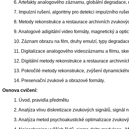
6. Artefakty analogového záznamu, globální degradace
7. Impulzní rušení, algoritmy pro detekci impulzního rušen
8. Metody rekonstrukce a restaurace archivních zvukovýc
9. Analogové adigitální video formáty, magnetický a opt
10. Záznam obrazu na film, druhy emulzí, typy degradac
11. Digitalizace analogového videozáznamu a filmu, skene
12. Digitální metody rekonstrukce a restaurace archivní
13. Pokročilé metody rekonstrukce, zvýšení dynamického
14. Preservační zvukové a obrazové formáty.
Osnova cvičení:
1. Úvod, pravidla předmětu
2. Analýza vlivu diskretizace zvukových signálů, signál 
3. Analýza metod psychoakustické optimalizace zvukovýc