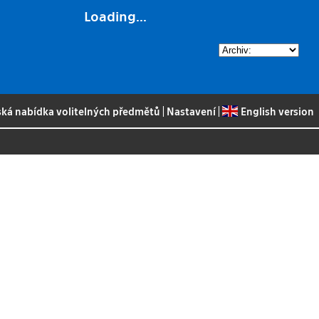
Loading...
ská nabídka volitelných předmětů
|
Nastavení
|
English version