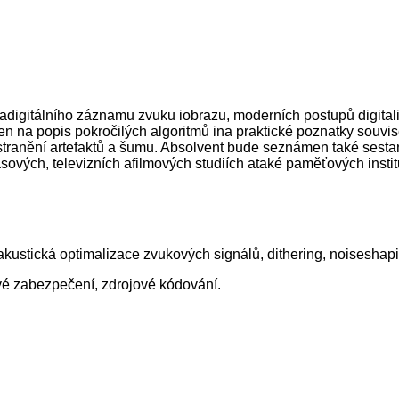
igitálního záznamu zvuku iobrazu, moderních postupů digitaliz
na popis pokročilých algoritmů ina praktické poznatky souvise
dstranění artefaktů a šumu. Absolvent bude seznámen také sesta
asových, televizních afilmových studiích ataké paměťových instit
kustická optimalizace zvukových signálů, dithering, noiseshap
bové zabezpečení, zdrojové kódování.