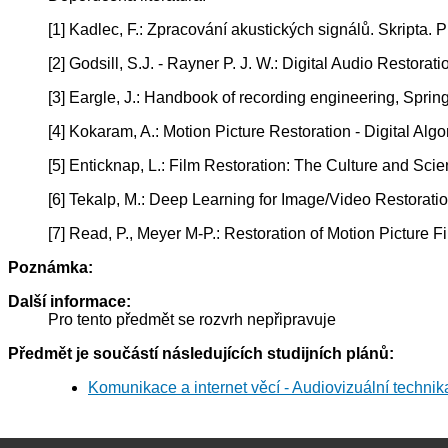
[1] Kadlec, F.: Zpracování akustických signálů. Skripta.
[2] Godsill, S.J. - Rayner P. J. W.: Digital Audio Restora
[3] Eargle, J.: Handbook of recording engineering, Spring
[4] Kokaram, A.: Motion Picture Restoration - Digital Algo
[5] Enticknap, L.: Film Restoration: The Culture and Sci
[6] Tekalp, M.: Deep Learning for Image/Video Restorat
[7] Read, P., Meyer M-P.: Restoration of Motion Picture 
Poznámka:
Další informace:
Pro tento předmět se rozvrh nepřipravuje
Předmět je součástí následujících studijních plánů:
Komunikace a internet věcí - Audiovizuální techni