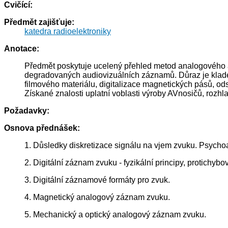
Cvičící:
Předmět zajišťuje:
katedra radioelektroniky
Anotace:
Předmět poskytuje ucelený přehled metod analogového ad
degradovaných audiovizuálních záznamů. Důraz je kladen 
filmového materiálu, digitalizace magnetických pásů, o
Získané znalosti uplatní voblasti výroby AVnosičů, rozhl
Požadavky:
Osnova přednášek:
1. Důsledky diskretizace signálu na vjem zvuku. Psychoa
2. Digitální záznam zvuku - fyzikální principy, protichy
3. Digitální záznamové formáty pro zvuk.
4. Magnetický analogový záznam zvuku.
5. Mechanický a optický analogový záznam zvuku.