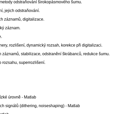
, metody odstraňování širokopásmového šumu.
í, jejich odstraňování.
h záznamů, digitalizace.
ický záznam.
e.
ry, rozlišení, dynamický rozsah, korekce při digitalizaci.
ch záznamů, stabilizace, odstranění škrábanců, redukce šumu.
 rozsahu, superrozlišení.
nízké úrovně - Matlab
h signálů (dithering, noiseshaping) - Matlab