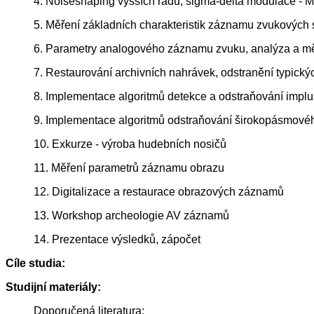
4. Noiseshaping vyšších řádů, sigma-delta modulace - M
5. Měření základních charakteristik záznamu zvukovýc
6. Parametry analogového záznamu zvuku, analýza a m
7. Restaurování archivních nahrávek, odstranění typickýc
8. Implementace algoritmů detekce a odstraňování implu
9. Implementace algoritmů odstraňování širokopásmové
10. Exkurze - výroba hudebních nosičů
11. Měření parametrů záznamu obrazu
12. Digitalizace a restaurace obrazových záznamů
13. Workshop archeologie AV záznamů
14. Prezentace výsledků, zápočet
Cíle studia:
Studijní materiály:
Doporučená literatura: