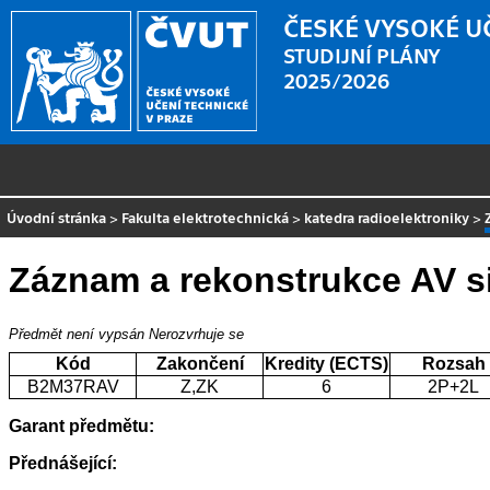
ČESKÉ VYSOKÉ U
STUDIJNÍ PLÁNY
2025/2026
Úvodní stránka
>
Fakulta elektrotechnická
>
katedra radioelektroniky
>
Záznam a rekonstrukce AV s
Předmět není vypsán
Nerozvrhuje se
Kód
Zakončení
Kredity (ECTS)
Rozsah
B2M37RAV
Z,ZK
6
2P+2L
Garant předmětu:
Přednášející: