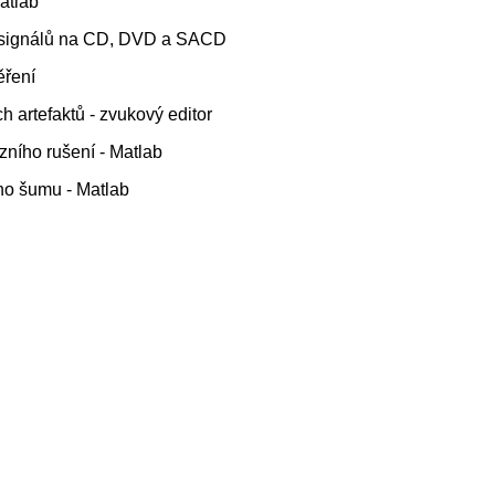
atlab
h signálů na CD, DVD a SACD
ěření
h artefaktů - zvukový editor
zního rušení - Matlab
ho šumu - Matlab