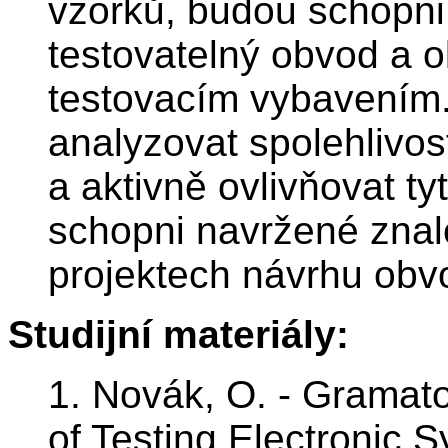
vzorků, budou schopn
testovatelný obvod a 
testovacím vybavením
analyzovat spolehlivo
a aktivně ovlivňovat t
schopni navržené znalo
projektech návrhu obv
Studijní materiály:
1. Novák, O. - Gramato
of Testing Electronic