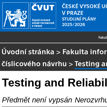
ČESKÉ VYSOKÉ U
V PRAZE
STUDIJNÍ PLÁNY
2025/2026
Faku
Úvodní stránka
>
Fakulta info
číslicového návrhu
>
Testing a
Testing and Reliabil
Předmět není vypsán
Nerozvrhu