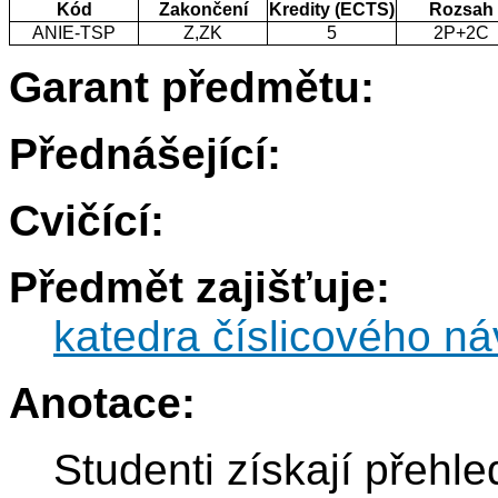
Kód
Zakončení
Kredity (ECTS)
Rozsah
ANIE-TSP
Z,ZK
5
2P+2C
Garant předmětu:
Přednášející:
Cvičící:
Předmět zajišťuje:
katedra číslicového ná
Anotace:
Studenti získají přehle