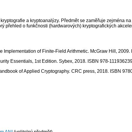
h kryptografie a kryptoanalýzy. Předmět se zaměřuje zejména na 
rý přehled o funkčnosti (hardwarových) kryptografických akceler
ware Implementation of Finite-Field Arithmetic. McGraw Hill, 200
security Essentials, 1st Edition. Sybex, 2018. ISBN 978-11193623
.: Handbook of Applied Cryptography. CRC press, 2018. ISBN 97
am ANI
(volitelný předmět)