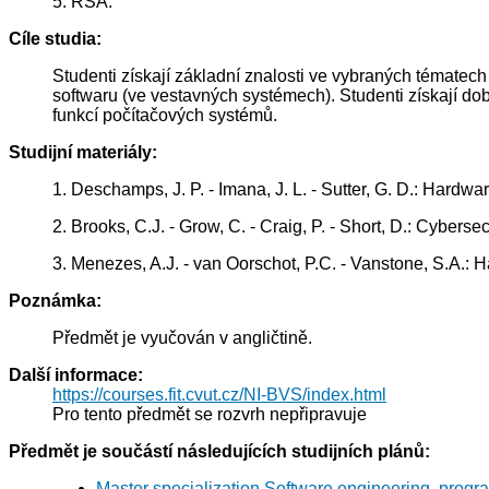
5. RSA.
Cíle studia:
Studenti získají základní znalosti ve vybraných tématec
softwaru (ve vestavných systémech). Studenti získají dob
funkcí počítačových systémů.
Studijní materiály:
1. Deschamps, J. P. - Imana, J. L. - Sutter, G. D.: Hard
2. Brooks, C.J. - Grow, C. - Craig, P. - Short, D.: Cyber
3. Menezes, A.J. - van Oorschot, P.C. - Vanstone, S.A
Poznámka:
Předmět je vyučován v angličtině.
Další informace:
https://courses.fit.cvut.cz/NI-BVS/index.html
Pro tento předmět se rozvrh nepřipravuje
Předmět je součástí následujících studijních plánů:
Master specialization Software engineering, progr