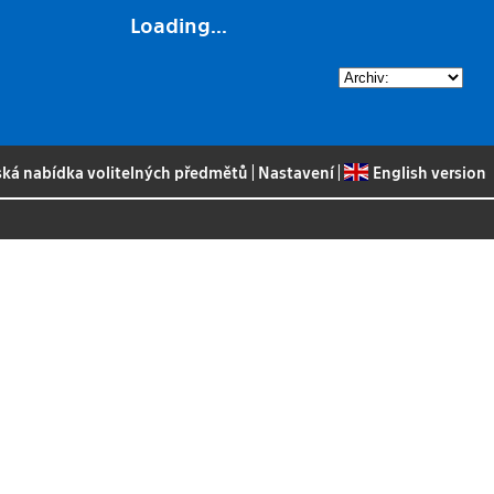
Loading...
ská nabídka volitelných předmětů
|
Nastavení
|
English version