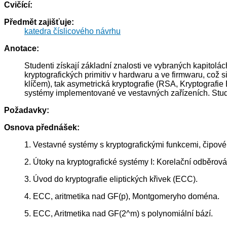
Cvičící:
Předmět zajišťuje:
katedra číslicového návrhu
Anotace:
Studenti získají základní znalosti ve vybraných kapitol
kryptografických primitiv v hardwaru a ve firmwaru, což s
klíčem), tak asymetrická kryptografie (RSA, Kryptografie
systémy implementované ve vestavných zařízeních. Student
Požadavky:
Osnova přednášek:
1. Vestavné systémy s kryptografickými funkcemi, čipové 
2. Útoky na kryptografické systémy I: Korelační odběrová
3. Úvod do kryptografie eliptických křivek (ECC).
4. ECC, aritmetika nad GF(p), Montgomeryho doména.
5. ECC, Aritmetika nad GF(2^m) s polynomiální bází.