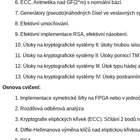
6. ECC, Aritmetika nad GF(2^m) s normální bází.
7. Generátory (pseudo)náhodných čísel ve vestavných 
8. Efektivní umocňování.
9. Efektivní implementace RSA, efektivní násobení.
10. Útoky na kryptografické systémy II: útoky hrubou silo
11. Útoky na kryptografické systémy II: Útoky pomocí T
12. Útoky na kryptografické systémy III: Útok typu hádej a
13. Útoky na kryptografické systémy IV: Útoky postranní
Osnova cvičení:
1. Implementace symetrické šifry na FPGA nebo v jedno
2. Rozdílová odběrová analýza
3. Kryptografie eliptických křivek (ECC). Sčítání 2 bod
4. Diffie-Hellmanova výměna klíčů nad eliptickou křivk