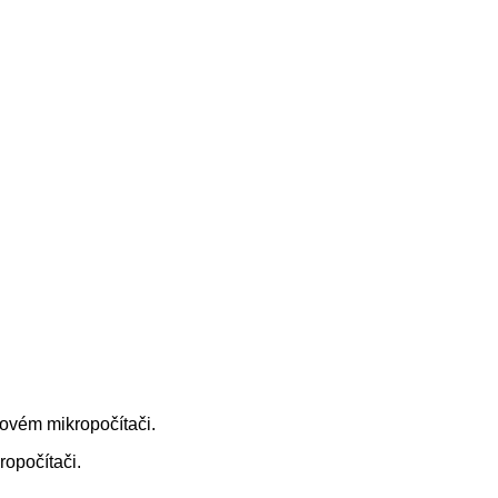
povém mikropočítači.
opočítači.