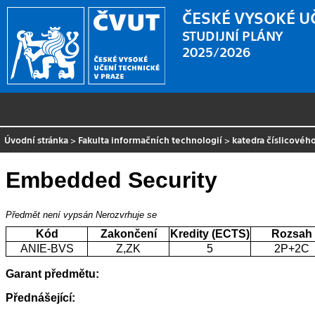
ČESKÉ VYSOKÉ U
STUDIJNÍ PLÁNY
2025/2026
Úvodní stránka
>
Fakulta informačních technologií
>
katedra číslicovéh
Embedded Security
Předmět není vypsán
Nerozvrhuje se
Kód
Zakončení
Kredity (ECTS)
Rozsah
ANIE-BVS
Z,ZK
5
2P+2C
Garant předmětu:
Přednášející: