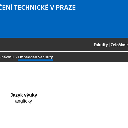
ČENÍ TECHNICKÉ V PRAZE
Fakulty
|
Celoškol
o návrhu
>
Embedded Security
Jazyk výuky
anglicky