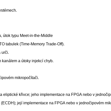
systémech.
u, útok typu Meet-in-the-Middle
MTO tabulek (Time-Memory Trade-Off).
 urči.
m kanálem a útoky injekcí chyb.
čipovém mikropočítači.
ů na eliptické křivce; jeho implementace na FPGA nebo v jednoči
ou (ECDH); její implementace na FPGA nebo v jednočipovém mikr