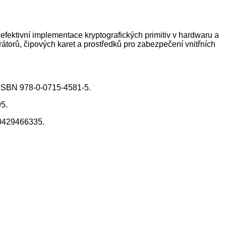
efektivní implementace kryptografických primitiv v hardwaru a
átorů, čipových karet a prostředků pro zabezpečení vnitřních
9. ISBN 978-0-0715-4581-5.
95.
80429466335.