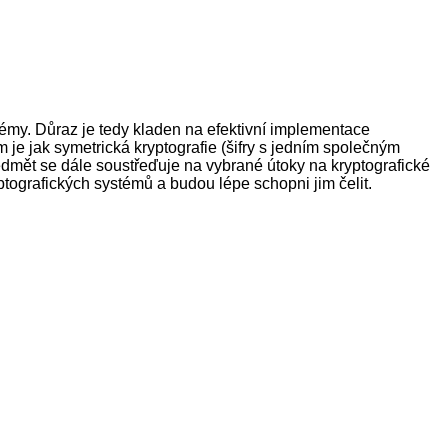
témy. Důraz je tedy kladen na efektivní implementace
m je jak symetrická kryptografie (šifry s jedním společným
ředmět se dále soustřeďuje na vybrané útoky na kryptografické
ptografických systémů a budou lépe schopni jim čelit.