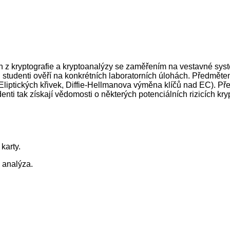
ách z kryptografie a kryptoanalýzy se zaměřením na vestavné sys
i studenti ověří na konkrétních laboratorních úlohách. Předměte
 Eliptických křivek, Diffie-Hellmanova výměna klíčů nad EC). P
i tak získají vědomosti o některých potenciálních rizicích kry
karty.
 analýza.