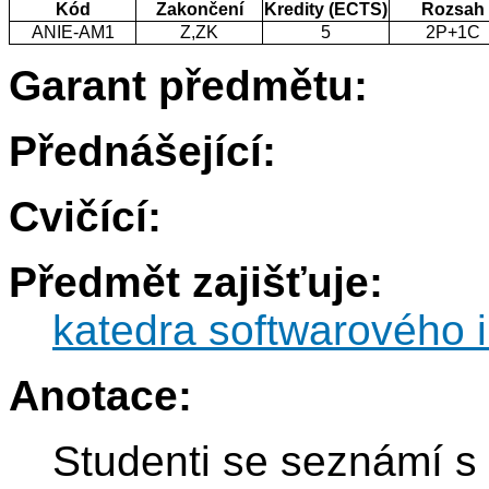
Kód
Zakončení
Kredity (ECTS)
Rozsah
ANIE-AM1
Z,ZK
5
2P+1C
Garant předmětu:
Přednášející:
Cvičící:
Předmět zajišťuje:
katedra softwarového i
Anotace:
Studenti se seznámí s 