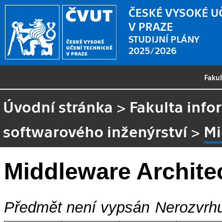
ČESKÉ VYSOKÉ U
V PRAZE
STUDIJNÍ PLÁNY
2025/2026
Faku
Úvodní stránka
>
Fakulta info
softwarového inženýrství
>
Mi
Middleware Archite
Předmět není vypsán
Nerozvrhu