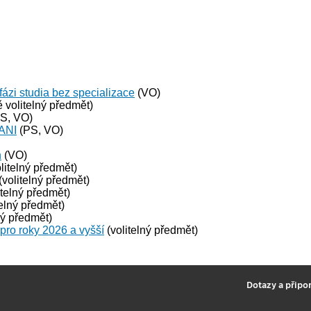
fázi studia bez specializace
(VO)
 volitelný předmět)
S, VO)
 ANI
(PS, VO)
n
(VO)
litelný předmět)
(volitelný předmět)
itelný předmět)
telný předmět)
ný předmět)
 pro roky 2026 a vyšší
(volitelný předmět)
2
Dotazy a připo