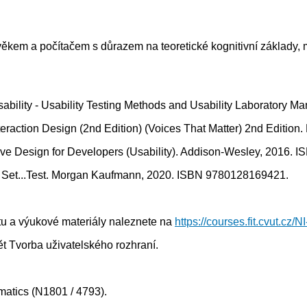
kem a počítačem s důrazem na teoretické kognitivní základy, 
Usability - Usability Testing Methods and Usability Laboratory
eraction Design (2nd Edition) (Voices That Matter) 2nd Edition
ctive Design for Developers (Usability). Addison-Wesley, 2016.
y, Set...Test. Morgan Kaufmann, 2020. ISBN 9780128169421.
tu a výukové materiály naleznete na
https://courses.fit.cvut.cz/
 Tvorba uživatelského rozhraní.
rmatics (N1801 / 4793).