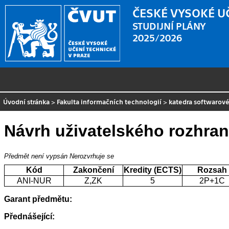
ČESKÉ VYSOKÉ U
STUDIJNÍ PLÁNY
2025/2026
Úvodní stránka
>
Fakulta informačních technologií
>
katedra softwarové
Návrh uživatelského rozhran
Předmět není vypsán
Nerozvrhuje se
Kód
Zakončení
Kredity (ECTS)
Rozsah
ANI-NUR
Z,ZK
5
2P+1C
Garant předmětu:
Přednášející: