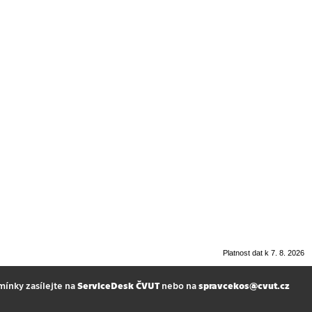
Platnost dat k 7. 8. 2026
mínky zasílejte na
ServiceDesk ČVUT
nebo na
spravcekos@cvut.cz