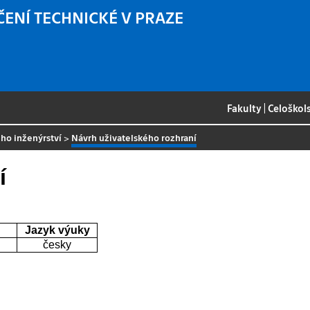
ČENÍ TECHNICKÉ V PRAZE
Fakulty
|
Celoškol
ho inženýrství
>
Návrh uživatelského rozhraní
í
Jazyk výuky
česky