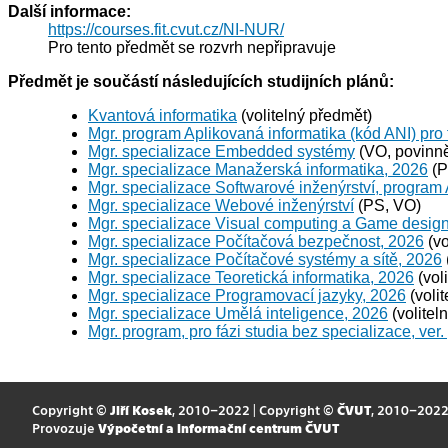
Další informace:
https://courses.fit.cvut.cz/NI-NUR/
Pro tento předmět se rozvrh nepřipravuje
Předmět je součástí následujících studijních plánů:
Kvantová informatika
(volitelný předmět)
Mgr. program Aplikovaná informatika (kód ANI) pro 
Mgr. specializace Embedded systémy
(VO, povinně
Mgr. specializace Manažerská informatika, 2026
(P
Mgr. specializace Softwarové inženýrství, program
Mgr. specializace Webové inženýrství
(PS, VO)
Mgr. specializace Visual computing a Game desig
Mgr. specializace Počítačová bezpečnost, 2026
(vo
Mgr. specializace Počítačové systémy a sítě, 2026
Mgr. specializace Teoretická informatika, 2026
(vol
Mgr. specializace Programovací jazyky, 2026
(voli
Mgr. specializace Umělá inteligence, 2026
(volitel
Mgr. program, pro fázi studia bez specializace, ver.
Copyright ©
Jiří Kosek
, 2010–2022 | Copyright ©
ČVUT
, 2010–202
Provozuje
Výpočetní a informační centrum ČVUT