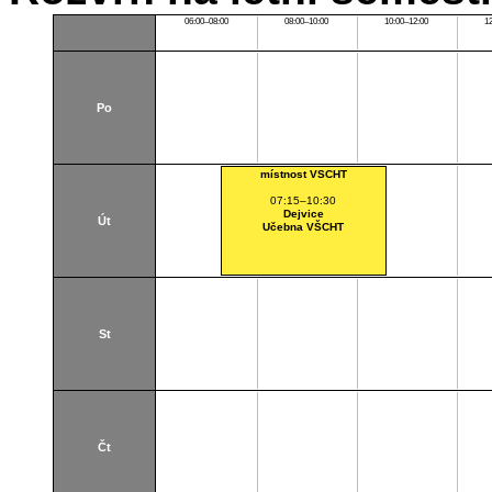
06:00–08:00
08:00–10:00
10:00–12:00
1
Po
místnost VSCHT
07:15–10:30
Dejvice
Út
Učebna VŠCHT
St
Čt