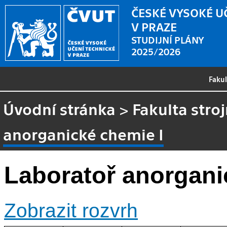
ČESKÉ VYSOKÉ U
V PRAZE
STUDIJNÍ PLÁNY
2025/2026
Faku
Úvodní stránka
>
Fakulta stroj
anorganické chemie I
Laboratoř anorgani
Zobrazit rozvrh