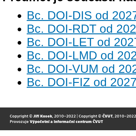
Bc. DOI-DIS od 202
Bc. DOI-RDT od 202
Bc. DOI-LET od 202
Bc. DOI-LMD od 20
Bc. DOI-VUM od 20
Bc. DOI-FIZ od 202
Copyright ©
Jiří Kosek
, 2010–2022 | Copyright ©
ČVUT
, 2010–202
Provozuje
Výpočetní a informační centrum ČVUT