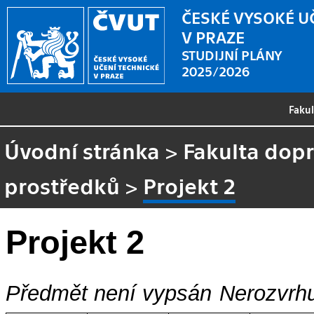
ČESKÉ VYSOKÉ U
V PRAZE
STUDIJNÍ PLÁNY
2025/2026
Faku
Úvodní stránka
>
Fakulta dopr
prostředků
>
Projekt 2
Projekt 2
Předmět není vypsán
Nerozvrhu