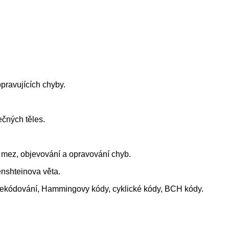
pravujících chyby.
ečných těles.
mez, objevování a opravování chyb.
nshteinova věta.
í dekódování, Hammingovy kódy, cyklické kódy, BCH kódy.