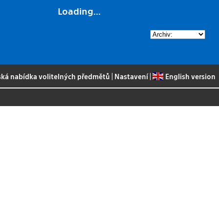
Loading...
ská nabídka volitelných předmětů
|
Nastavení
|
English version