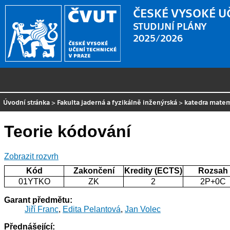
ČESKÉ VYSOKÉ U
STUDIJNÍ PLÁNY
2025/2026
Úvodní stránka
>
Fakulta jaderná a fyzikálně inženýrská
>
katedra mate
Teorie kódování
Zobrazit rozvrh
Kód
Zakončení
Kredity (ECTS)
Rozsah
01YTKO
ZK
2
2P+0C
Garant předmětu:
Jiří Franc
,
Edita Pelantová
,
Jan Volec
Přednášející: