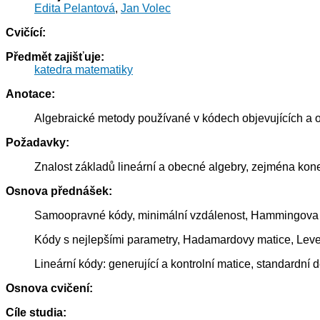
Edita Pelantová
,
Jan Volec
Cvičící:
Předmět zajišťuje:
katedra matematiky
Anotace:
Algebraické metody používané v kódech objevujících a o
Požadavky:
Znalost základů lineární a obecné algebry, zejména kon
Osnova přednášek:
Samoopravné kódy, minimální vzdálenost, Hammingova 
Kódy s nejlepšími parametry, Hadamardovy matice, Leve
Lineární kódy: generující a kontrolní matice, standardn
Osnova cvičení:
Cíle studia: