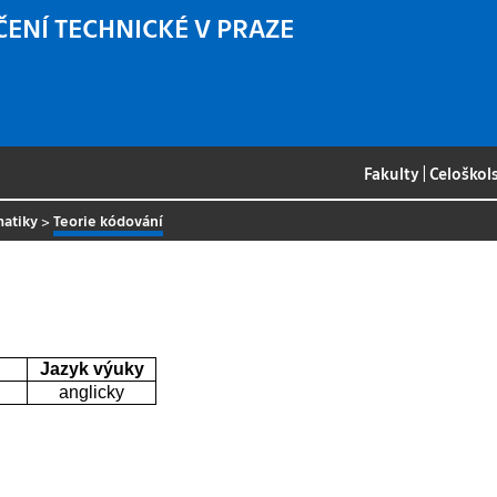
ČENÍ TECHNICKÉ V PRAZE
Fakulty
|
Celoškol
matiky
>
Teorie kódování
Jazyk výuky
anglicky