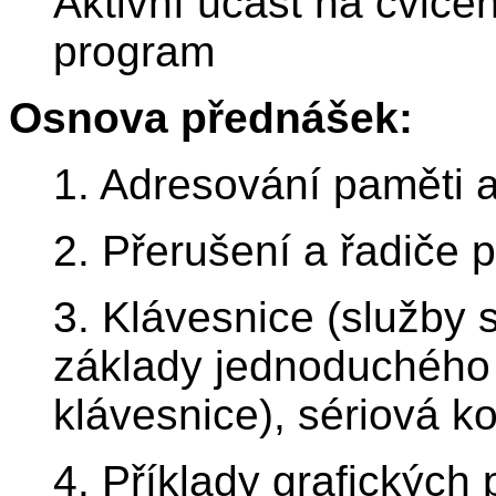
Aktivní účast na cvič
program
Osnova přednášek:
1. Adresování paměti a
2. Přerušení a řadiče 
3. Klávesnice (služby 
základy jednoduchého
klávesnice), sériová k
4. Příklady grafickýc