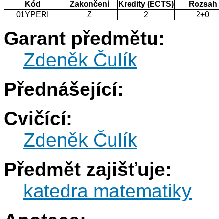
Kód
Zakončení
Kredity (ECTS)
Rozsah
01YPERI
Z
2
2+0
Garant předmětu:
Zdeněk Čulík
Přednášející:
Cvičící:
Zdeněk Čulík
Předmět zajišťuje:
katedra matematiky