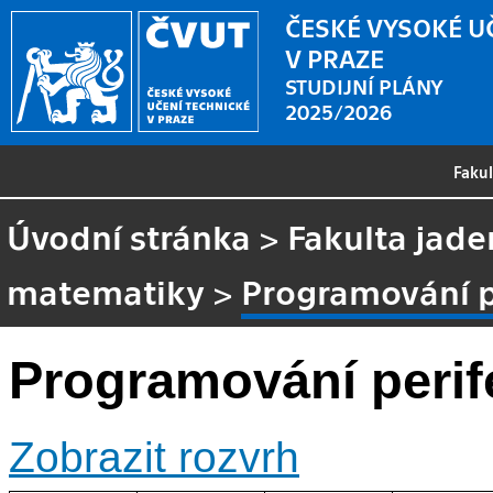
ČESKÉ VYSOKÉ U
V PRAZE
STUDIJNÍ PLÁNY
2025/2026
Faku
Úvodní stránka
>
Fakulta jade
matematiky
>
Programování pe
Programování perife
Zobrazit rozvrh