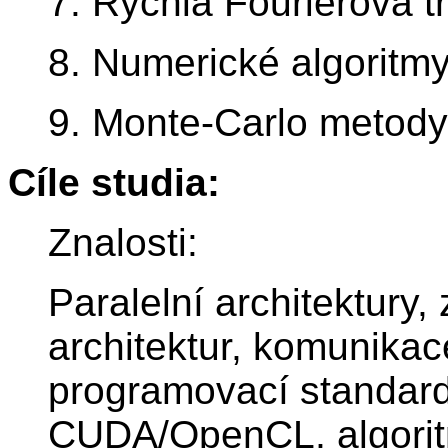
7. Rychlá Fourierova 
8. Numerické algoritm
9. Monte-Carlo metody
Cíle studia:
Znalosti:
Paralelní architektury,
architektur, komunikac
programovací standar
CUDA/OpenCL, algoritm