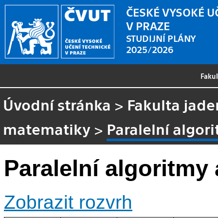
ČESKÉ VYSOKÉ U
V PRAZE
STUDIJNÍ PLÁNY
2025/2026
Faku
Úvodní stránka
>
Fakulta jade
matematiky
>
Paralelní algor
Paralelní algoritmy 
Zobrazit rozvrh