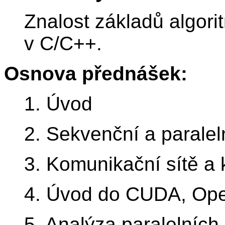
Znalost základů algor
v C/C++.
Osnova přednášek:
1. Úvod
2. Sekvenční a paraleln
3. Komunikační sítě a
4. Úvod do CUDA, Op
5. Analýza paralelních