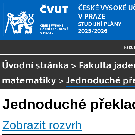
ČESKÉ VYSOKÉ U
V PRAZE
STUDIJNÍ PLÁNY
2025/2026
Faku
Úvodní stránka
>
Fakulta jade
matematiky
>
Jednoduché př
Jednoduché překla
Zobrazit rozvrh