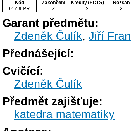
Kód
Zakončení
Kredity (ECTS)
Rozsah
01YJEPR
Z
2
2
Garant předmětu:
Zdeněk Čulík
,
Jiří Fra
Přednášející:
Cvičící:
Zdeněk Čulík
Předmět zajišťuje:
katedra matematiky