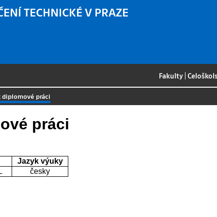
ČENÍ TECHNICKÉ V PRAZE
Fakulty
|
Celoškol
k diplomové práci
mové práci
Jazyk výuky
L
česky