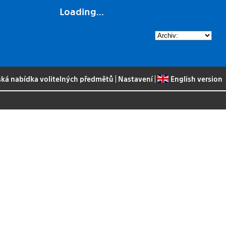
Loading...
ská nabídka volitelných předmětů
|
Nastavení
|
English version