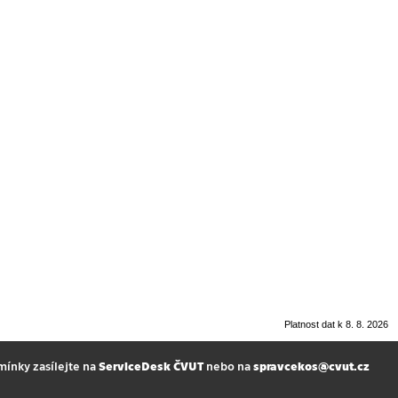
Platnost dat k 8. 8. 2026
mínky zasílejte na
ServiceDesk ČVUT
nebo na
spravcekos@cvut.cz