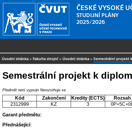
ČESKÉ VYSOKÉ U
STUDIJNÍ PLÁNY
2025/2026
Úvodní stránka
>
Fakulta strojní
>
Úvodní stránka
>
Semestrální projekt 
Semestrální projekt k diplo
Předmět není vypsán
Nerozvrhuje se
Kód
Zakončení
Kredity (ECTS)
Rozsah
2312999
KZ
3
0P+5C+0
Garant předmětu:
Přednášející: