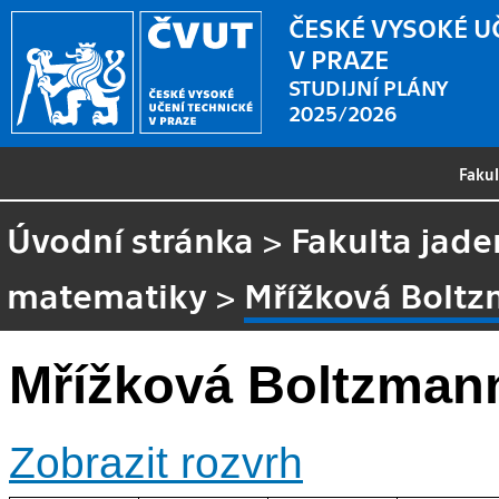
ČESKÉ VYSOKÉ U
V PRAZE
STUDIJNÍ PLÁNY
2025/2026
Faku
Úvodní stránka
>
Fakulta jade
matematiky
>
Mřížková Bolt
Mřížková Boltzman
Zobrazit rozvrh