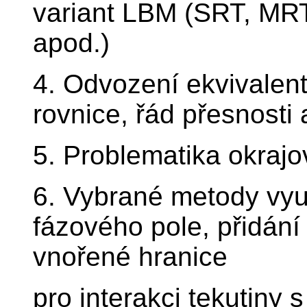
variant LBM (SRT, M
apod.)
4. Odvození ekvivalentn
rovnice, řád přesnosti
5. Problematika okra
6. Vybrané metody využ
fázového pole, přidání
vnořené hranice
pro interakci tekutiny