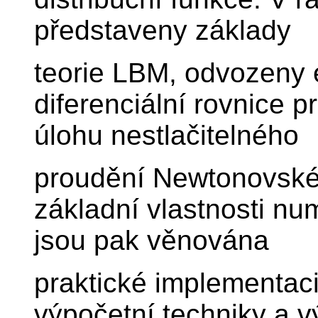
představeny základy
teorie LBM, odvozeny e
diferenciální rovnice 
úlohu nestlačitelného
proudění Newtonovské 
základní vlastnosti n
jsou pak věnována
praktické implementac
výpočetní techniky a 