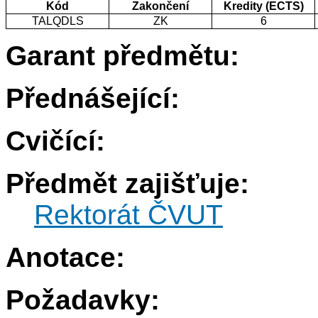
Kód
Zakončení
Kredity (ECTS)
TALQDLS
ZK
6
Garant předmětu:
Přednášející:
Cvičící:
Předmět zajišťuje:
Rektorát ČVUT
Anotace:
Požadavky: