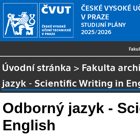
ČESKÉ VYSOKÉ U
V PRAZE
STUDIJNÍ PLÁNY
2025/2026
Faku
Úvodní stránka
>
Fakulta arch
jazyk - Scientific Writing in En
Odborný jazyk - Scie
English