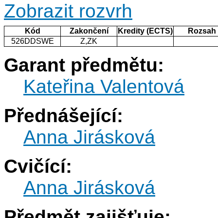
Zobrazit rozvrh
Kód
Zakončení
Kredity (ECTS)
Rozsah
526DDSWE
Z,ZK
Garant předmětu:
Kateřina Valentová
Přednášející:
Anna Jirásková
Cvičící:
Anna Jirásková
Předmět zajišťuje: