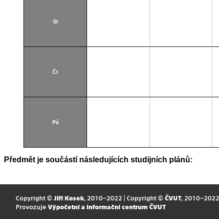
St
Čt
Pá
Předmět je součástí následujících studijních plánů:
Copyright ©
Jiří Kosek
, 2010–2022 | Copyright ©
ČVUT
, 2010–202
Provozuje
Výpočetní a informační centrum ČVUT