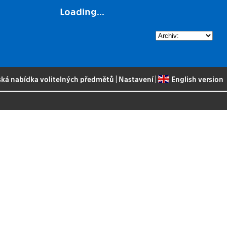
Loading...
ská nabídka volitelných předmětů
|
Nastavení
|
English version