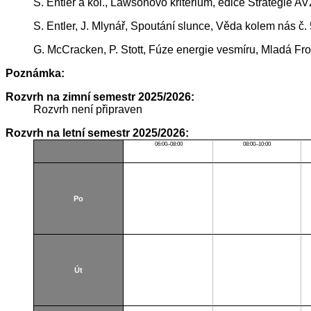
S. Entler a kol., Lawsonovo kritérium, edice Strategie 
S. Entler, J. Mlynář, Spoutání slunce, Věda kolem nás č
G. McCracken, P. Stott, Fúze energie vesmíru, Mladá Fr
Poznámka:
Rozvrh na zimní semestr 2025/2026:
Rozvrh není připraven
Rozvrh na letní semestr 2025/2026:
06:00–08:00
08:00–10:00
Po
Út