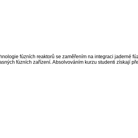
nologie fúzních reaktorů se zaměřením na integraci jaderné fúz
asných fúzních zařízení. Absolvováním kurzu studenti získají př