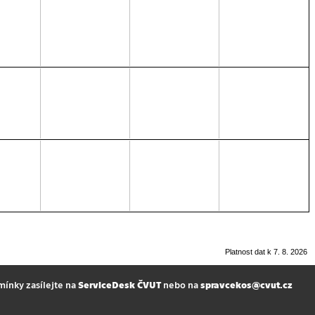
Platnost dat k 7. 8. 2026
mínky zasílejte na
ServiceDesk ČVUT
nebo na
spravcekos@cvut.cz