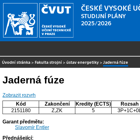
ČESKÉ VYSOKÉ U
STUDIJNÍ PLÁNY
2025/2026
Úvodní stránka
>
Fakulta strojní
>
ústav energetiky
>
Jaderná fúze
Jaderná fúze
Zobrazit rozvrh
Kód
Zakončení
Kredity (ECTS)
Rozsah
2151180
Z,ZK
5
3P+1C+0
Garant předmětu:
Slavomír Entler
Přednášející: