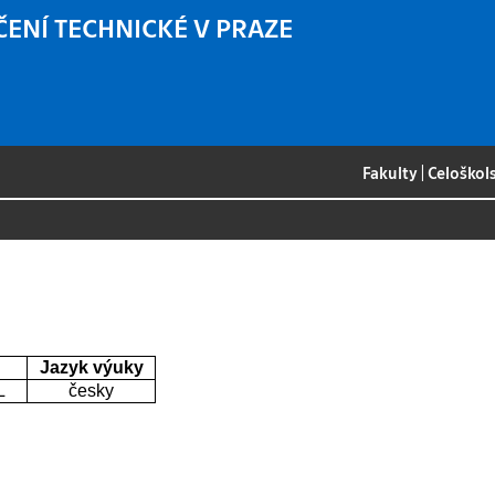
ČENÍ TECHNICKÉ V PRAZE
Fakulty
|
Celoškol
Jazyk výuky
L
česky