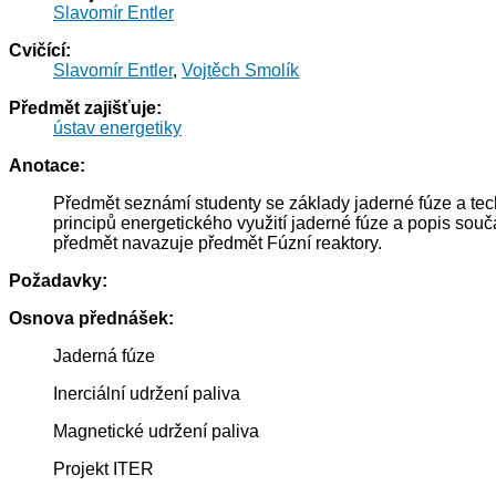
Slavomír Entler
Cvičící:
Slavomír Entler
,
Vojtěch Smolík
Předmět zajišťuje:
ústav energetiky
Anotace:
Předmět seznámí studenty se základy jaderné fúze a tech
principů energetického využití jaderné fúze a popis souč
předmět navazuje předmět Fúzní reaktory.
Požadavky:
Osnova přednášek:
Jaderná fúze
Inerciální udržení paliva
Magnetické udržení paliva
Projekt ITER