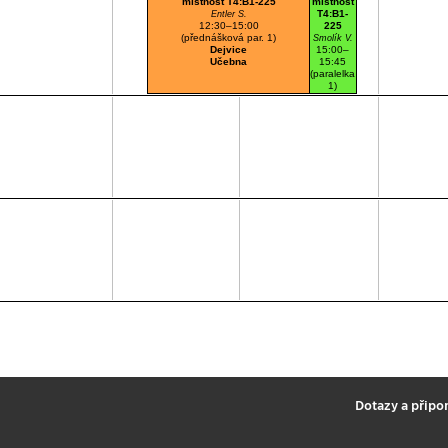
místnost T4:B1-225
místnost
T4:B1-
Entler S.
12:30–15:00
225
(přednášková par. 1)
Smolík V.
Dejvice
15:00–
Učebna
15:45
(paralelka
1)
Dejvice
Učebna
2
Dotazy a připo