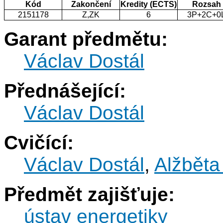
Kód
Zakončení
Kredity (ECTS)
Rozsah
2151178
Z,ZK
6
3P+2C+0
Garant předmětu:
Václav Dostál
Přednášející:
Václav Dostál
Cvičící:
Václav Dostál
,
Alžběta
Předmět zajišťuje:
ústav energetiky