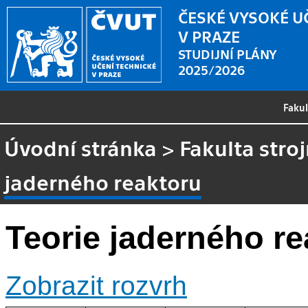
ČESKÉ VYSOKÉ U
V PRAZE
STUDIJNÍ PLÁNY
2025/2026
Faku
Úvodní stránka
>
Fakulta stroj
jaderného reaktoru
Teorie jaderného re
Zobrazit rozvrh