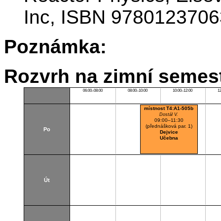
Inc, ISBN 978012370
Poznámka:
Rozvrh na zimní semest
06:00–08:00
08:00–10:00
10:00–12:00
1
místnost T4:A1-505b
Dostál V.
09:00–11:30
(přednášková par. 1)
Po
Dejvice
Učebna
Út