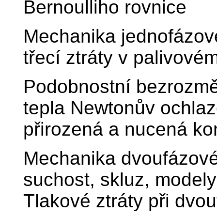
Bernoulliho rovnice
Mechanika jednofázové
třecí ztráty v palivov
Podobnostní bezrozměr
tepla Newtonův ochlazo
přirozená a nucená k
Mechanika dvoufázovéh
suchost, skluz, model
Tlakové ztráty při dv