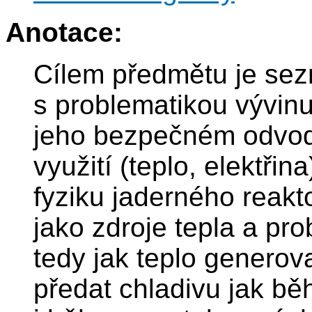
Anotace:
Cílem předmětu je sez
s problematikou vývinu
jeho bezpečném odvod
využití (teplo, elektři
fyziku jaderného reakt
jako zdroje tepla a pr
tedy jak teplo genero
předat chladivu jak b