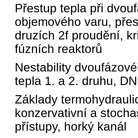
Přestup tepla při dvou
objemového varu, přest
druzích 2f proudění, kr
fúzních reaktorů
Nestability dvoufázové
tepla 1. a 2. druhu, 
Základy termohydrauli
konzervativní a stochas
přístupy, horký kanál