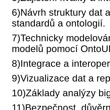
6)Návrh struktury dat 
standardů a ontologií.
7)Technicky modelován
modelů pomocí OntoU
8)Integrace a interopera
9)Vizualizace dat a rep
10)Základy analýzy big
11)Bezpečnost, důvěrno