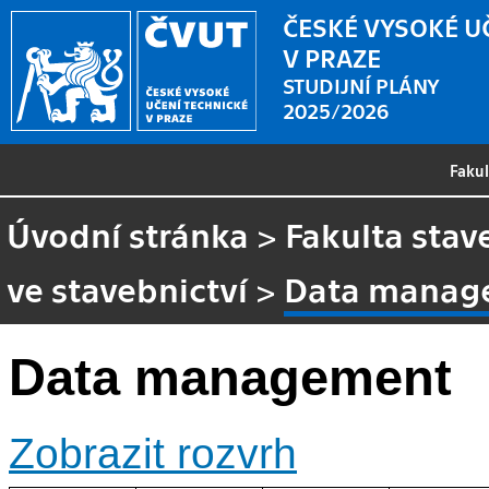
ČESKÉ VYSOKÉ U
V PRAZE
STUDIJNÍ PLÁNY
2025/2026
Faku
Úvodní stránka
>
Fakulta stav
ve stavebnictví
>
Data manag
Data management
Zobrazit rozvrh