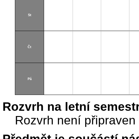
St
Čt
Pá
Rozvrh na letní semest
Rozvrh není připraven
Předmět je součástí nás