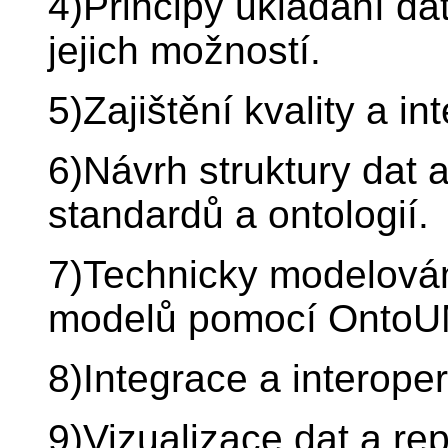
4)Principy ukládání da
jejich možností.
5)Zajištění kvality a int
6)Návrh struktury dat 
standardů a ontologií.
7)Technicky modelován
modelů pomocí OntoU
8)Integrace a interopera
9)Vizualizace dat a rep