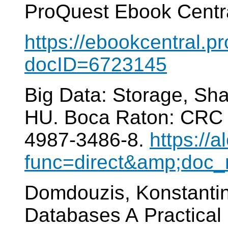
ProQuest Ebook Centra
https://ebookcentral.pr
docID=6723145
Big Data: Storage, Shar
HU. Boca Raton: CRC P
4987-3486-8.
https://a
func=direct&amp;doc
Domdouzis, Konstantin
Databases A Practical 