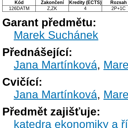
Kód
Zakončení
Kredity (ECTS)
Rozsah
126DATM
Z,ZK
4
2P+1C
Garant předmětu:
Marek Suchánek
Přednášející:
Jana Martínková
,
Mare
Cvičící:
Jana Martínková
,
Mare
Předmět zajišťuje:
katedra ekonomiky a ří