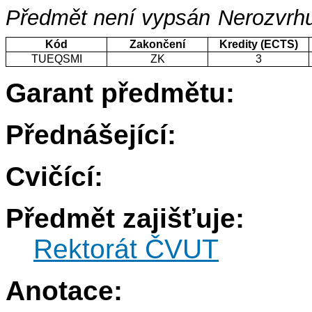
Předmět není vypsán
Nerozvrhu
Kód
Zakončení
Kredity (ECTS)
TUEQSMI
ZK
3
Garant předmětu:
Přednášející:
Cvičící:
Předmět zajišťuje:
Rektorát ČVUT
Anotace: