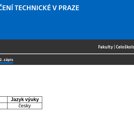
ČENÍ TECHNICKÉ V PRAZE
Fakulty
|
Celoškol
2. zápis
Jazyk výuky
česky