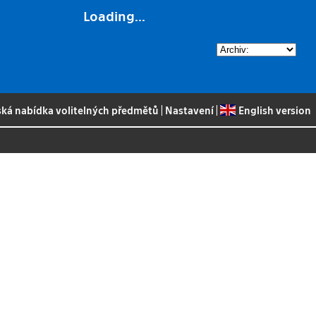
Loading...
ská nabídka volitelných předmětů
|
Nastavení
|
English version