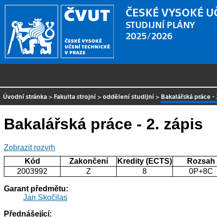
ČESKÉ VYSOKÉ U
STUDIJNÍ PLÁNY
2025/2026
Úvodní stránka
>
Fakulta strojní
>
oddělení studijní
>
Bakalářská práce - 
Bakalářská práce - 2. zápis
Zobrazit rozvrh
Kód
Zakončení
Kredity (ECTS)
Rozsah
2003992
Z
8
0P+8C
Garant předmětu:
Jan Skočilas
Přednášející: