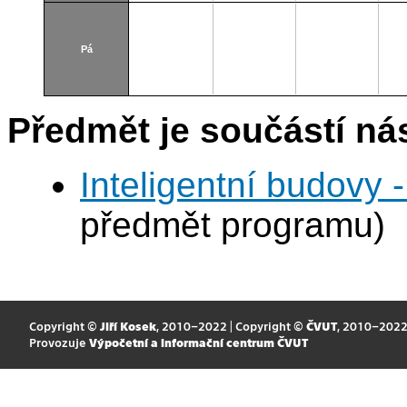
Pá
Předmět je součástí nás
Inteligentní budovy 
předmět programu)
Copyright ©
Jiří Kosek
, 2010–2022 | Copyright ©
ČVUT
, 2010–202
Provozuje
Výpočetní a informační centrum ČVUT