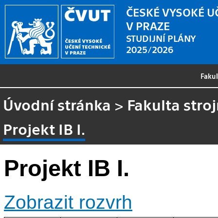
ČESKÉ VYSOKÉ U
V PRAZE
STUDIJNÍ PLÁNY
2025/2026
Faku
Úvodní stránka
>
Fakulta stroj
Projekt IB I.
Projekt IB I.
Zobrazit rozvrh