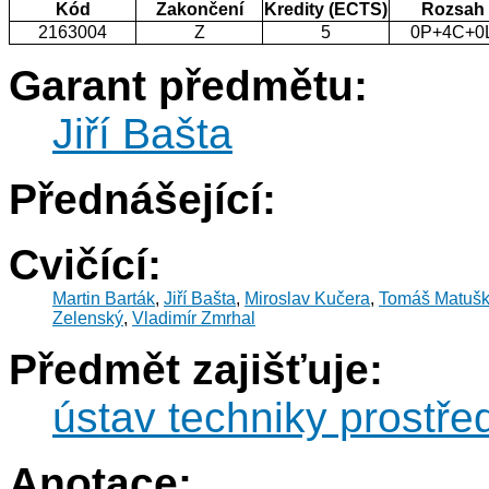
Kód
Zakončení
Kredity (ECTS)
Rozsah
2163004
Z
5
0P+4C+0
Garant předmětu:
Jiří Bašta
Přednášející:
Cvičící:
Martin Barták
,
Jiří Bašta
,
Miroslav Kučera
,
Tomáš Matuš
Zelenský
,
Vladimír Zmrhal
Předmět zajišťuje:
ústav techniky prostře
Anotace: