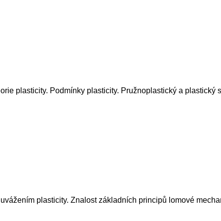
rie plasticity. Podmínky plasticity. Pružnoplastický a plastický s
cí s uvážením plasticity. Znalost základních principů lomové me