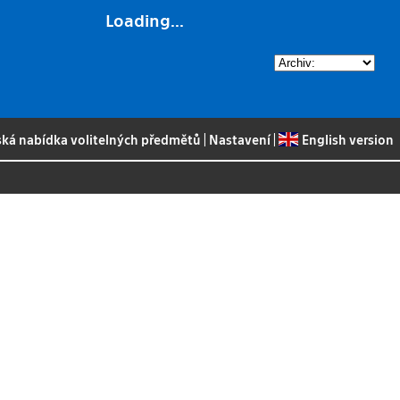
Loading...
ská nabídka volitelných předmětů
|
Nastavení
|
English version