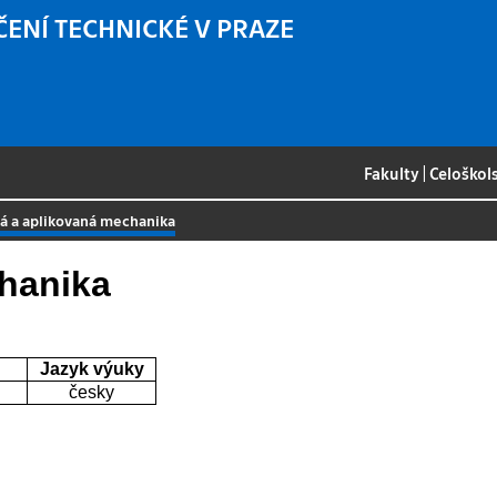
ČENÍ TECHNICKÉ V PRAZE
Fakulty
|
Celoškol
ká a aplikovaná mechanika
chanika
Jazyk výuky
česky