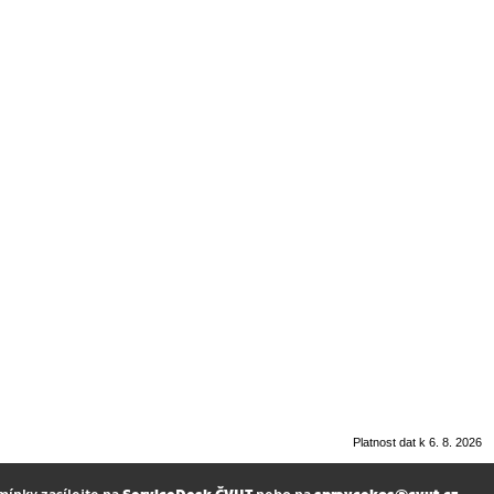
Platnost dat k 6. 8. 2026
mínky zasílejte na
ServiceDesk ČVUT
nebo na
spravcekos@cvut.cz