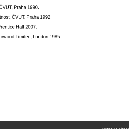
ES ČVUT, Praha 1990.
tnost, ČVUT, Praha 1992.
rentice Hall 2007.
 Horwood Limited, London 1985.
2
Dotazy a připo