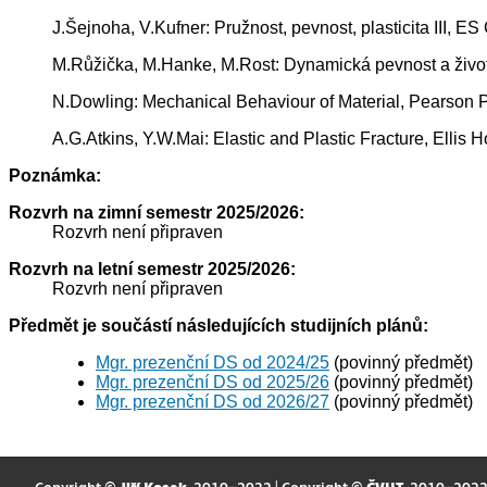
J.Šejnoha, V.Kufner: Pružnost, pevnost, plasticita III, 
M.Růžička, M.Hanke, M.Rost: Dynamická pevnost a živo
N.Dowling: Mechanical Behaviour of Material, Pearson P
A.G.Atkins, Y.W.Mai: Elastic and Plastic Fracture, Ellis
Poznámka:
Rozvrh na zimní semestr 2025/2026:
Rozvrh není připraven
Rozvrh na letní semestr 2025/2026:
Rozvrh není připraven
Předmět je součástí následujících studijních plánů:
Mgr. prezenční DS od 2024/25
(povinný předmět)
Mgr. prezenční DS od 2025/26
(povinný předmět)
Mgr. prezenční DS od 2026/27
(povinný předmět)
Copyright ©
Jiří Kosek
, 2010–2022 | Copyright ©
ČVUT
, 2010–202