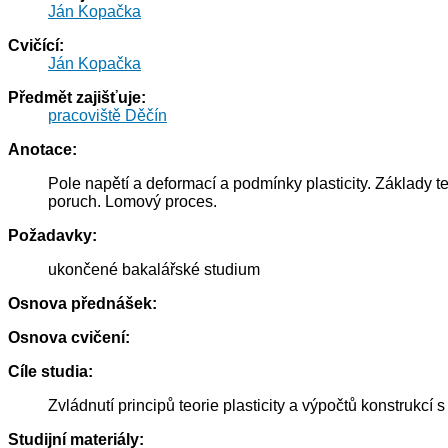
Ján Kopačka
Cvičící:
Ján Kopačka
Předmět zajišťuje:
pracoviště Děčín
Anotace:
Pole napětí a deformací a podmínky plasticity. Základy teo
poruch. Lomový proces.
Požadavky:
ukončené bakalářské studium
Osnova přednášek:
Osnova cvičení:
Cíle studia:
Zvládnutí principů teorie plasticity a výpočtů konstruk
Studijní materiály: