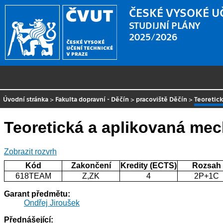
ČESKÉ VYSOKÉ U
STUDIJNÍ PLÁNY
2025/2026
Úvodní stránka
>
Fakulta dopravní - Děčín
>
pracoviště Děčín
>
Teoretic
Teoretická a aplikovaná me
Zobrazit rozvrh
Kód
Zakončení
Kredity (ECTS)
Rozsah
618TEAM
Z,ZK
4
2P+1C
Garant předmětu:
Ondřej Jiroušek
Přednášející: