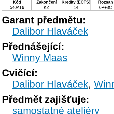
Kód
Zakončení
Kredity (ECTS)
Rozsah
540AT6
KZ
14
0P+8C
Garant předmětu:
Dalibor Hlaváček
Přednášející:
Winny Maas
Cvičící:
Dalibor Hlaváček
,
Win
Předmět zajišťuje:
samostatné ateliéry