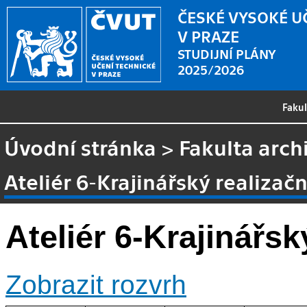
ČESKÉ VYSOKÉ U
V PRAZE
STUDIJNÍ PLÁNY
2025/2026
Faku
Úvodní stránka
>
Fakulta arch
Ateliér 6-Krajinářský realizačn
Ateliér 6-Krajinářsk
Zobrazit rozvrh