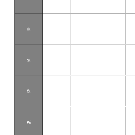
Út
St
Čt
Pá