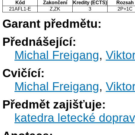
Kód
Zakončení
Kredity (ECTS)
Rozsah
21AFL1-E
Z,ZK
3
2P+1C
Garant předmětu:
Přednášející:
Michal Freigang
,
Vikto
Cvičící:
Michal Freigang
,
Vikto
Předmět zajišťuje:
katedra letecké dopra