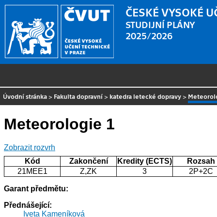
ČESKÉ VYSOKÉ U
STUDIJNÍ PLÁNY
2025/2026
Úvodní stránka
>
Fakulta dopravní
>
katedra letecké dopravy
>
Meteorol
Meteorologie 1
Zobrazit rozvrh
Kód
Zakončení
Kredity (ECTS)
Rozsah
21MEE1
Z,ZK
3
2P+2C
Garant předmětu:
Přednášející:
Iveta Kameníková