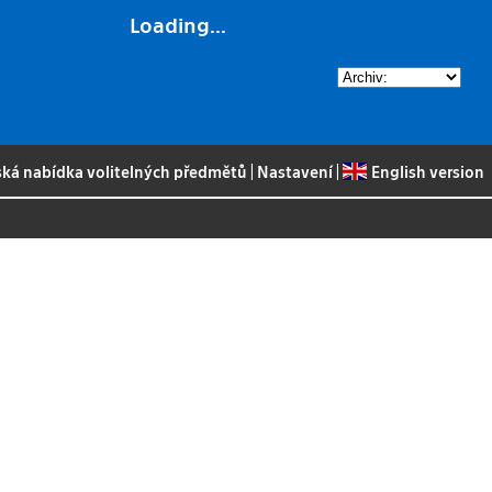
Loading...
ská nabídka volitelných předmětů
|
Nastavení
|
English version