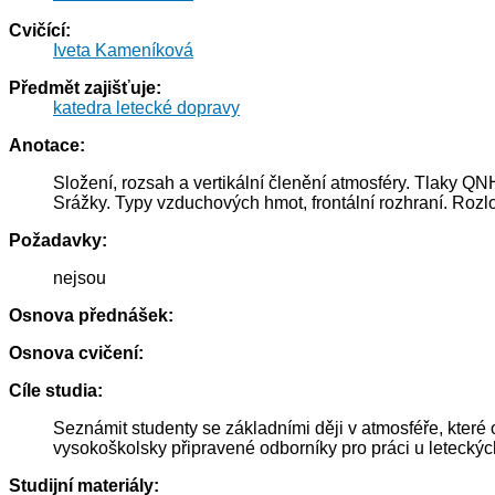
Cvičící:
Iveta Kameníková
Předmět zajišťuje:
katedra letecké dopravy
Anotace:
Složení, rozsah a vertikální členění atmosféry. Tlaky QN
Srážky. Typy vzduchových hmot, frontální rozhraní. Rozlož
Požadavky:
nejsou
Osnova přednášek:
Osnova cvičení:
Cíle studia:
Seznámit studenty se základními ději v atmosféře, které 
vysokoškolsky připravené odborníky pro práci u leteckýc
Studijní materiály: