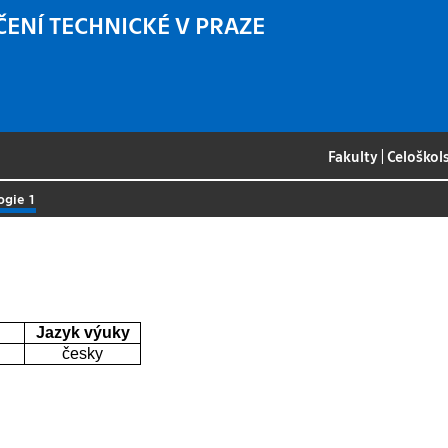
ČENÍ TECHNICKÉ V PRAZE
Fakulty
|
Celoškol
ogie 1
Jazyk výuky
česky