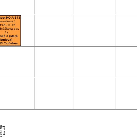
nost HO:A-343
meníková I.
9:45–11:15
dnášková par.
1)
ská 3 (stará
budova)
43 Cvičebna
ět)
ět)