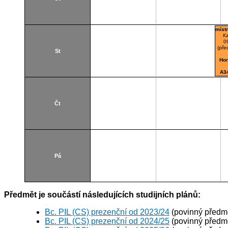
míst
Ka
0
(pře
St
Hor
A3
Čt
Pá
Předmět je součástí následujících studijních plánů:
Bc. PIL (CS) prezenční od 2023/24
(povinný předm
Bc. PIL (CS) prezenční od 2024/25
(povinný předm