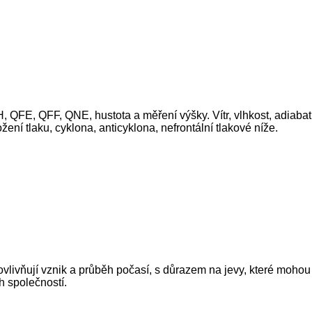
H, QFE, QFF, QNE, hustota a měření výšky. Vítr, vlhkost, adiaba
ení tlaku, cyklona, anticyklona, nefrontální tlakové níže.
ovlivňují vznik a průběh počasí, s důrazem na jevy, které moho
h společností.