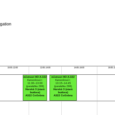
igation
10:00–12:00
12:00–14:00
14:00–16:00
16:00–1
místnost HO:A-322
místnost HO:A-322
Kameníková I.
Kameníková I.
11:30–13:00
13:15–14:45
(paralelka 299)
(paralelka 298)
Horská 3 (stará
Horská 3 (stará
budova)
budova)
A322 Cvičebna
A322 Cvičebna