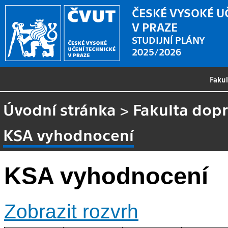
ČESKÉ VYSOKÉ U
V PRAZE
STUDIJNÍ PLÁNY
2025/2026
Faku
Úvodní stránka
>
Fakulta dopr
KSA vyhodnocení
KSA vyhodnocení
Zobrazit rozvrh