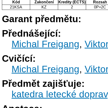
Kód
Zakončení
Kredity (ECTS)
Rozsah
21KSA
KZ
2
0P+2C
Garant předmětu:
Přednášející:
Michal Freigang
,
Vikto
Cvičící:
Michal Freigang
,
Vikto
Předmět zajišťuje:
katedra letecké dopra