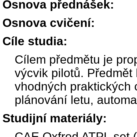
Osnova přednášek:
Osnova cvičení:
Cíle studia:
Cílem předmětu je propo
výcvik pilotů. Předmět
vhodných praktických 
plánování letu, automa
Studijní materiály:
CAE Oxfrod ATPL set 