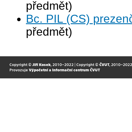
předmět)
Bc. PIL (CS) prezen
předmět)
Copyright ©
Jiří Kosek
, 2010–2022 | Copyright ©
ČVUT
, 2010–202
Provozuje
Výpočetní a informační centrum ČVUT