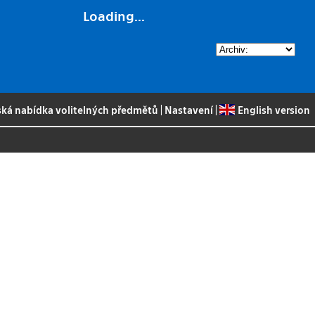
Loading...
ská nabídka volitelných předmětů
|
Nastavení
|
English version