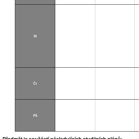
St
Čt
Pá