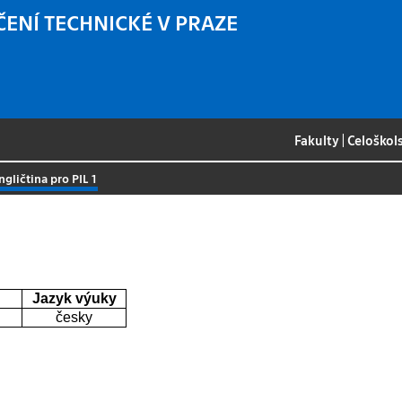
ČENÍ TECHNICKÉ V PRAZE
Fakulty
|
Celoškol
ngličtina pro PIL 1
Jazyk výuky
česky