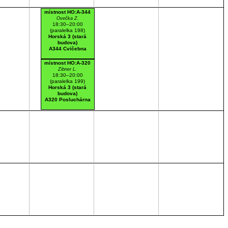
místnost HO:A-344
Ovečka Z.
18:30–20:00
(paralelka 198)
Horská 3 (stará
budova)
A344 Cvičebna
místnost HO:A-320
Zibner L.
18:30–20:00
(paralelka 199)
Horská 3 (stará
budova)
A320 Posluchárna