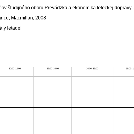
háčov študijného oboru Prevádzka a ekonomika leteckej dopravy -
iance, Macmillan, 2008
ály letadel
10:00–12:00
12:00–14:00
14:00–16:00
16:00–1