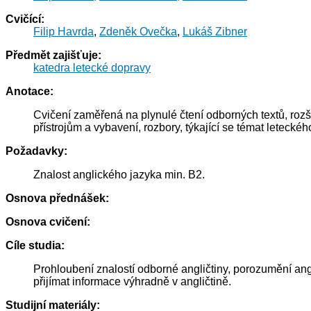
Cvičící:
Filip Havrda
,
Zdeněk Ovečka
,
Lukáš Zibner
Předmět zajišťuje:
katedra letecké dopravy
Anotace:
Cvičení zaměřená na plynulé čtení odborných textů, rozší
přístrojům a vybavení, rozbory, týkající se témat letecké
Požadavky:
Znalost anglického jazyka min. B2.
Osnova přednášek:
Osnova cvičení:
Cíle studia:
Prohloubení znalostí odborné angličtiny, porozumění ang
přijímat informace výhradně v angličtině.
Studijní materiály: