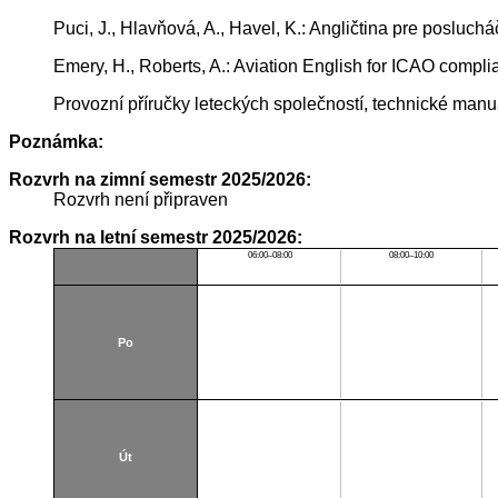
Puci, J., Hlavňová, A., Havel, K.: Angličtina pre posluc
Emery, H., Roberts, A.: Aviation English for ICAO compl
Provozní příručky leteckých společností, technické manu
Poznámka:
Rozvrh na zimní semestr 2025/2026:
Rozvrh není připraven
Rozvrh na letní semestr 2025/2026:
06:00–08:00
08:00–10:00
Po
Út