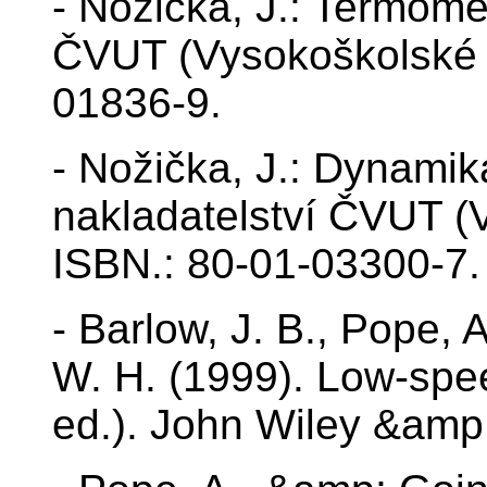
- Nožička, J.: Termome
ČVUT (Vysokoškolské s
01836-9.
- Nožička, J.: Dynamik
nakladatelství ČVUT (
ISBN.: 80-01-03300-7.
- Barlow, J. B., Pope, 
W. H. (1999). Low-spee
ed.). John Wiley &amp