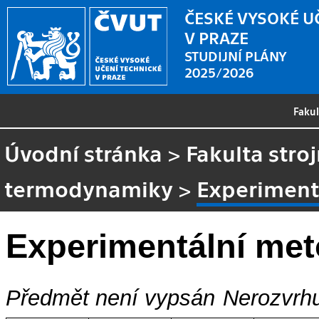
ČESKÉ VYSOKÉ U
V PRAZE
STUDIJNÍ PLÁNY
2025/2026
Faku
Úvodní stránka
>
Fakulta stroj
termodynamiky
>
Experiment
Experimentální me
Předmět není vypsán
Nerozvrhu