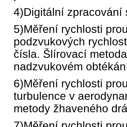
4)Digitální zpracování 
5)Měření rychlosti pro
podzvukových rychlos
čísla. Šlírovací metoda
nadzvukovém obtékání
6)Měření rychlosti pro
turbulence v aerodyn
metody žhaveného drá
7)Měření rychlosti pro