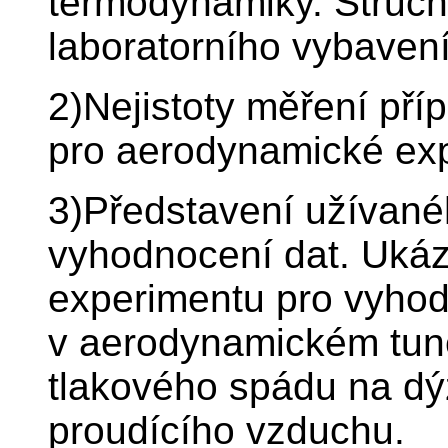
termodynamiky. Stručn
laboratorního vybaven
2)Nejistoty měření př
pro aerodynamické exp
3)Představení užívan
vyhodnocení dat. Uká
experimentu pro vyhod
v aerodynamickém tune
tlakového spádu na dýz
proudícího vzduchu.