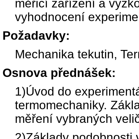
měřicí zařízení a vyzk
vyhodnocení experimen
Požadavky:
Mechanika tekutin, T
Osnova přednášek:
1)Úvod do experimentá
termomechaniky. Zákla
měření vybraných velič
2)Základy podobnosti 