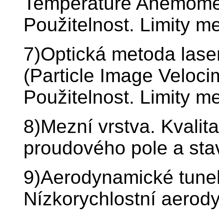
Temperature Anemometr
Použitelnost. Limity m
7)Optická metoda las
(Particle Image Veloci
Použitelnost. Limity m
8)Mezní vrstva. Kvalit
proudového pole a sta
9)Aerodynamické tunely
Nízkorychlostní aerod