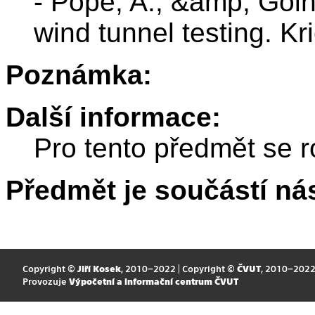
- Pope, A., &amp; Goin
wind tunnel testing. K
Poznámka:
Další informace:
Pro tento předmět se r
Předmět je součástí nás
Copyright ©
Jiří Kosek
, 2010–2022 | Copyright ©
ČVUT
, 2010–202
Provozuje
Výpočetní a informační centrum ČVUT