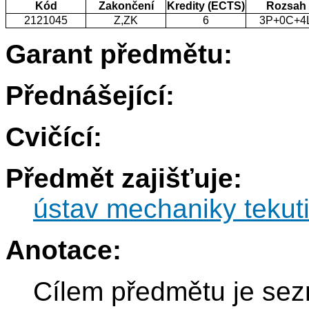
Kód
Zakončení
Kredity (ECTS)
Rozsah
2121045
Z,ZK
6
3P+0C+4
Garant předmětu:
Přednášející:
Cvičící:
Předmět zajišťuje:
ústav mechaniky tekut
Anotace:
Cílem předmětu je se