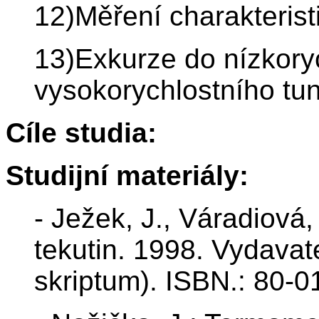
12)Měření charakterist
13)Exkurze do nízkory
vysokorychlostního tu
Cíle studia:
Studijní materiály:
- Ježek, J., Váradiová
tekutin. 1998. Vydava
skriptum). ISBN.: 80-0