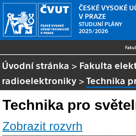
ČESKÉ VYSOKÉ U
V PRAZE
STUDIJNÍ PLÁNY
2025/2026
Faku
Úvodní stránka
>
Fakulta elek
radioelektroniky
>
Technika p
Technika pro světe
Zobrazit rozvrh