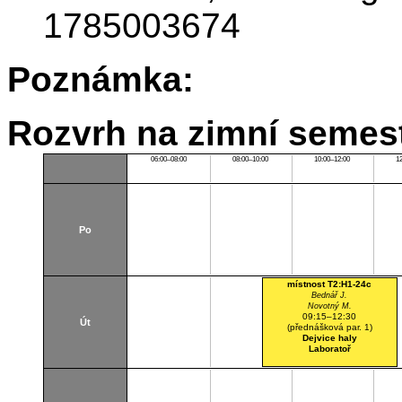
1785003674
Poznámka:
Rozvrh na zimní semest
06:00–08:00
08:00–10:00
10:00–12:00
1
Po
místnost T2:H1-24c
Bednář J.
Novotný M.
09:15–12:30
Út
(přednášková par. 1)
Dejvice haly
Laboratoř