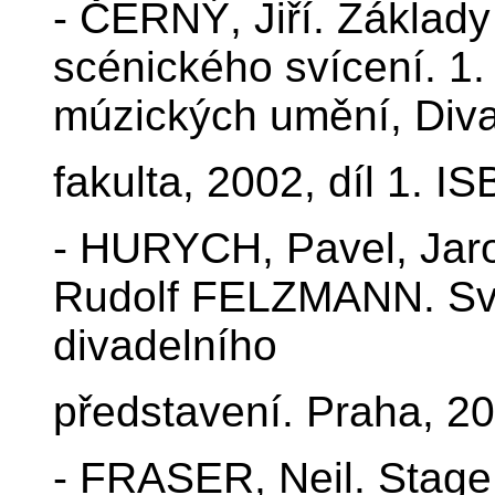
- ČERNÝ, Jiří. Základy
scénického svícení. 1
múzických umění, Diva
fakulta, 2002, díl 1. 
- HURYCH, Pavel, Ja
Rudolf FELZMANN. Svět
divadelního
představení. Praha, 2
- FRASER, Neil. Stage