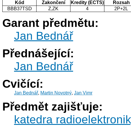
Kód
Zakončení
Kredity (ECTS)
Rozsah
BBB37TSD
Z,ZK
4
2P+2L
Garant předmětu:
Jan Bednář
Přednášející:
Jan Bednář
Cvičící:
Jan Bednář
,
Martin Novotný
,
Jan Vimr
Předmět zajišťuje:
katedra radioelektroni