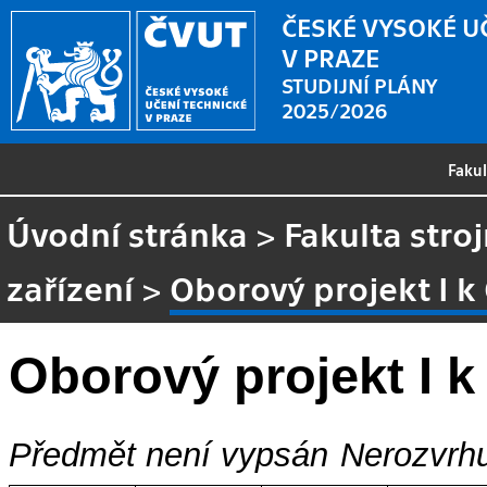
ČESKÉ VYSOKÉ U
V PRAZE
STUDIJNÍ PLÁNY
2025/2026
Faku
Úvodní stránka
>
Fakulta stroj
zařízení
>
Oborový projekt I 
Oborový projekt I 
Předmět není vypsán
Nerozvrhu