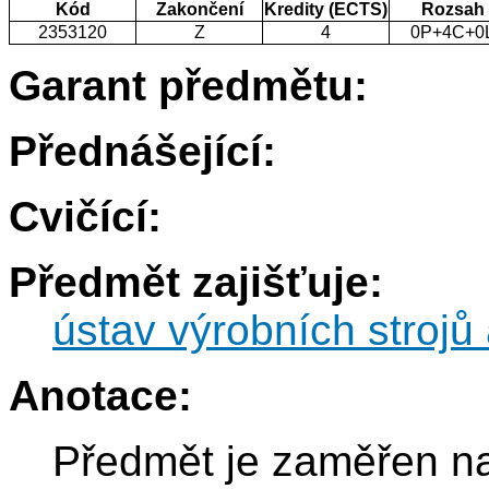
Kód
Zakončení
Kredity (ECTS)
Rozsah
2353120
Z
4
0P+4C+0
Garant předmětu:
Přednášející:
Cvičící:
Předmět zajišťuje:
ústav výrobních strojů 
Anotace:
Předmět je zaměřen na