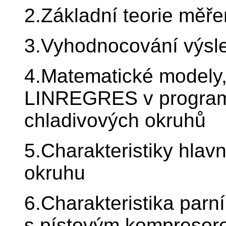
2.Základní teorie měřen
3.Vyhodnocování výsl
4.Matematické modely,
LINREGRES v programu
chladivových okruhů
5.Charakteristiky hlav
okruhu
6.Charakteristika parn
s pístovým kompresor