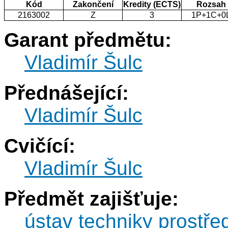
Kód
Zakončení
Kredity (ECTS)
Rozsah
2163002
Z
3
1P+1C+0
Garant předmětu:
Vladimír Šulc
Přednášející:
Vladimír Šulc
Cvičící:
Vladimír Šulc
Předmět zajišťuje:
ústav techniky prostře