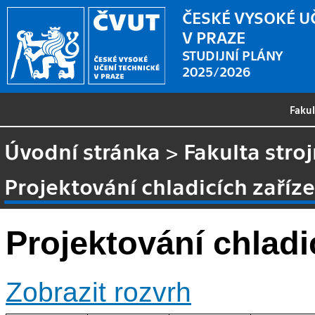
ČESKÉ VYSOKÉ U
V PRAZE
STUDIJNÍ PLÁNY
2025/2026
Faku
Úvodní stránka
>
Fakulta stroj
Projektování chladicích zaříze
Projektování chladi
Zobrazit rozvrh