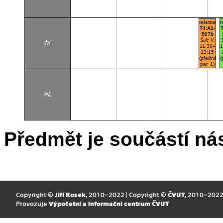
místnost
m
T4:A1-
T
507b
Šulc V.
Š
Čt
11:30–
1
12:15
(přednášk
(
par. 1)
Dejvice
D
Učebna
U
Pá
Předmět je součástí nás
Copyright ©
Jiří Kosek
, 2010–2022 | Copyright ©
ČVUT
, 2010–202
Provozuje
Výpočetní a informační centrum ČVUT