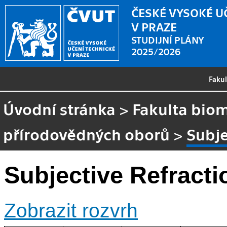
ČESKÉ VYSOKÉ U
V PRAZE
STUDIJNÍ PLÁNY
2025/2026
Faku
Úvodní stránka
>
Fakulta biom
přírodovědných oborů
>
Subje
Subjective Refractio
Zobrazit rozvrh