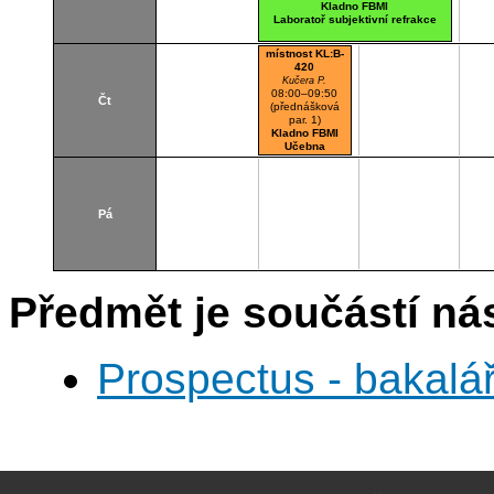
Kladno FBMI
Laboratoř subjektivní refrakce
místnost KL:B-
420
Kučera P.
08:00–09:50
Čt
(přednášková
par. 1)
Kladno FBMI
Učebna
Pá
Předmět je součástí nás
Prospectus - bakalá