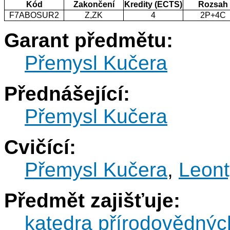
Kód
Zakončení
Kredity (ECTS)
Rozsah
F7ABOSUR2
Z,ZK
4
2P+4C
Garant předmětu:
Přemysl Kučera
Přednášející:
Přemysl Kučera
Cvičící:
Přemysl Kučera
,
Leont
Předmět zajišťuje:
katedra přírodovědnýc