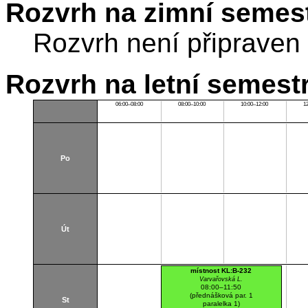
Rozvrh na zimní semest
Rozvrh není připraven
Rozvrh na letní semest
06:00–08:00
08:00–10:00
10:00–12:00
1
Po
Út
místnost KL:B-232
Varvařovská L.
08:00–11:50
(přednášková par. 1
St
paralelka 1)