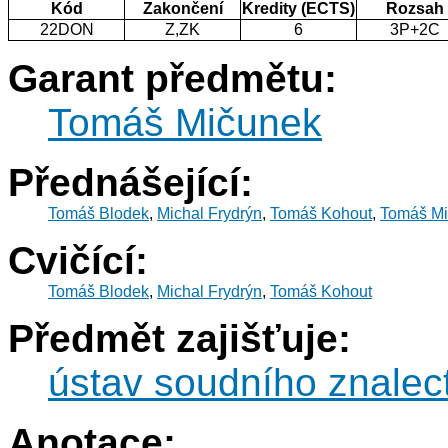
Kód
Zakončení
Kredity (ECTS)
Rozsah
22DON
Z,ZK
6
3P+2C
Garant předmětu:
Tomáš Mičunek
Přednášející:
Tomáš Blodek
,
Michal Frydrýn
,
Tomáš Kohout
,
Tomáš M
Cvičící:
Tomáš Blodek
,
Michal Frydrýn
,
Tomáš Kohout
Předmět zajišťuje:
ústav soudního znalec
Anotace: