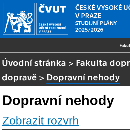
ČESKÉ VYSOKÉ U
V PRAZE
STUDIJNÍ PLÁNY
2025/2026
Faku
Úvodní stránka
>
Fakulta dopr
dopravě
>
Dopravní nehody
Dopravní nehody
Zobrazit rozvrh