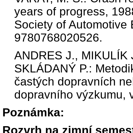
years of progress, 19
Society of Automotive
9780768020526.
ANDRES J., MIKULÍK 
SKLÁDANÝ P.: Metodika
častých dopravních n
dopravního výzkumu, v.
Poznámka:
Rozvrh na zimní semest