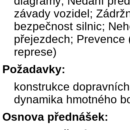
diagramy; Nedání předn
závady vozidel; Zádržn
bezpečnost silnic; Ne
přejezdech; Prevence 
represe)
Požadavky:
konstrukce dopravních
dynamika hmotného b
Osnova přednášek: