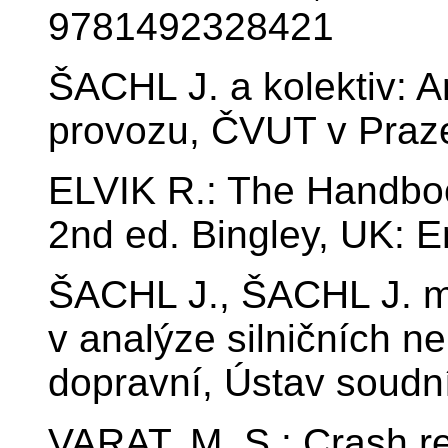
9781492328421
ŠACHL J. a kolektiv: A
provozu, ČVUT v Praz
ELVIK R.: The Handbo
2nd ed. Bingley, UK: E
ŠACHL J., ŠACHL J. m
v analýze silničních n
dopravní, Ústav soudn
VARAT, M. S.: Crash re